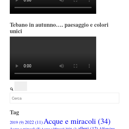
Tebano in autunno…. paesaggio e colori
unici
Tag
Acque e miracoli
(34)
2022
(11)
2019
(9)
alberi
(12)
Alfonsine
Acque e miracoli
(8)
Acque e Miracoli 2026
(7)