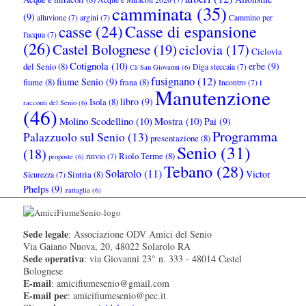
camminata
(35)
(9)
alluvione
(7)
argini
(7)
Cammino per
Casse di espansione
casse
(24)
l'acqua
(7)
(26)
Castel Bolognese
(19)
ciclovia
(17)
Ciclovia
Cotignola
(10)
erbe
(9)
del Senio
(8)
Diga steccaia
(7)
Cà San Giovanni
(6)
fusignano
(12)
fiume Senio
(9)
fiume
(8)
frana
(8)
Incontro
(7)
I
Manutenzione
libro
(9)
Isola
(8)
racconti del Senio
(6)
(46)
Molino Scodellino
(10)
Mostra
(10)
Pai
(9)
Programma
Palazzuolo sul Senio
(13)
presentazione
(8)
Senio
(31)
(18)
Riolo Terme
(8)
rinvio
(7)
proposte
(6)
Tebano
(28)
Solarolo
(11)
Victor
Sintria
(8)
Sicurezza
(7)
Phelps
(9)
zattaglia
(6)
Sede legale
: Associazione ODV Amici del Senio
Via Gaiano Nuova, 20, 48022 Solarolo RA
Sede operativa
: via Giovanni 23° n. 333 - 48014 Castel
Bolognese
E-mail
: amicifiumesenio@gmail.com
E-mail pec
: amicifiumesenio@pec.it