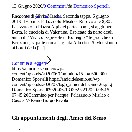
13 Giugno 2020
/
0 Commenti
/
da
Domenico Sportelli
Racconto di Silvio Marchi. Seconda tappa, 6 giugno
Collegamento a Mail
2019. 1^ parte: Palazzuolo-Misileo. Ritrovo alle 8,30 a
Palazzuolo in Piazza Alpi dei partecipanti, si aggiunge
Berta, la cucciola di Valentina. Espletate da parte degli
amici di “Vivi consapevole in Romagna” le pratiche di
iscrizione, si parte con alla guida Alberto e Silvio, stando
ai bordi della […]
Continua a leggere
https://amicidelsenio.eu/wp-
content/uploads/2020/06/Cammino-15.jpg
600
800
Domenico Sportelli
https://amicidelsenio.eu/wp-
content/uploads/2026/07/logo_amici-del-senio-26.png
Domenico Sportelli
2020-06-13 09:23:21
2020-06-15
07:45:20
Cammino per l’acqua, Palazzuolo Misileo e
Casola Valsenio Borgo Rivola
Gli appuntamenti degli Amici del Senio