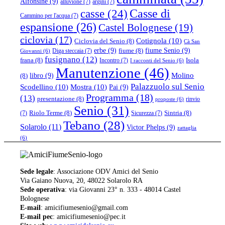
Alfonsine
(9)
alluvione
(7)
argini
(7)
casse
(24)
Casse di
Cammino per l'acqua
(7)
espansione
(26)
Castel Bolognese
(19)
ciclovia
(17)
Cotignola
(10)
Ciclovia del Senio
(8)
Cà San
erbe
(9)
fiume Senio
(9)
fiume
(8)
Diga steccaia
(7)
Giovanni
(6)
fusignano
(12)
frana
(8)
Isola
Incontro
(7)
I racconti del Senio
(6)
Manutenzione
(46)
libro
(9)
Molino
(8)
Palazzuolo sul Senio
Scodellino
(10)
Mostra
(10)
Pai
(9)
Programma
(18)
(13)
presentazione
(8)
rinvio
proposte
(6)
Senio
(31)
Riolo Terme
(8)
Sintria
(8)
(7)
Sicurezza
(7)
Tebano
(28)
Solarolo
(11)
Victor Phelps
(9)
zattaglia
(6)
Sede legale
: Associazione ODV Amici del Senio
Via Gaiano Nuova, 20, 48022 Solarolo RA
Sede operativa
: via Giovanni 23° n. 333 - 48014 Castel
Bolognese
E-mail
: amicifiumesenio@gmail.com
E-mail pec
: amicifiumesenio@pec.it