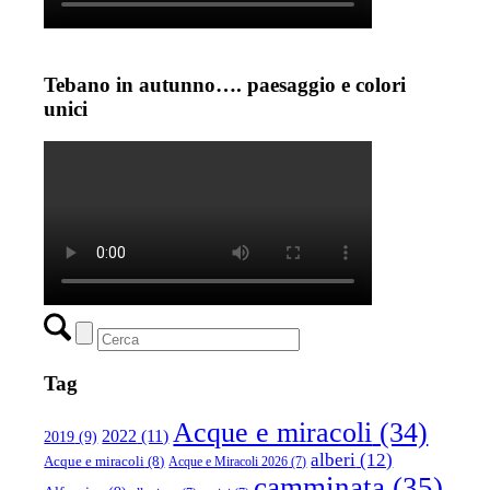
Tebano in autunno…. paesaggio e colori
unici
Tag
Acque e miracoli
(34)
2022
(11)
2019
(9)
alberi
(12)
Acque e miracoli
(8)
Acque e Miracoli 2026
(7)
camminata
(35)