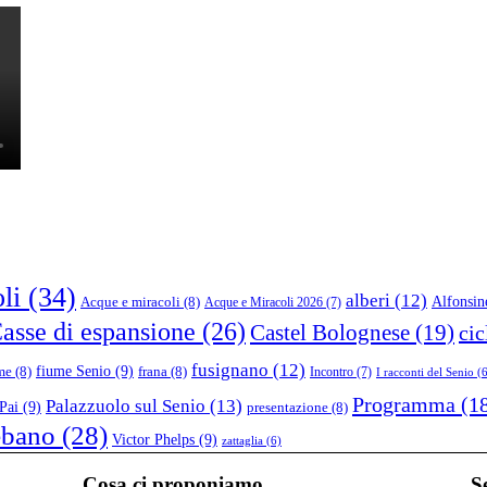
li
(34)
alberi
(12)
Alfonsin
Acque e miracoli
(8)
Acque e Miracoli 2026
(7)
asse di espansione
(26)
Castel Bolognese
(19)
cic
fusignano
(12)
fiume Senio
(9)
me
(8)
frana
(8)
Incontro
(7)
I racconti del Senio
(6
Programma
(1
Palazzuolo sul Senio
(13)
Pai
(9)
presentazione
(8)
ebano
(28)
Victor Phelps
(9)
zattaglia
(6)
Cosa ci proponiamo
S