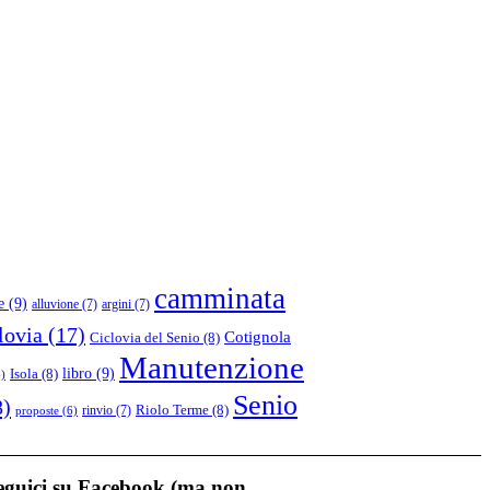
camminata
e
(9)
alluvione
(7)
argini
(7)
lovia
(17)
Cotignola
Ciclovia del Senio
(8)
Manutenzione
libro
(9)
Isola
(8)
)
Senio
8)
Riolo Terme
(8)
rinvio
(7)
proposte
(6)
eguici su Facebook (ma non