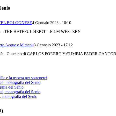
Senio
STEL BOLOGNESE
4 Gennaio 2023 - 10:10
 – THE HATEFUL HEIGT – FILM WESTERN
 Acque e Miracoli
3 Gennaio 2023 - 17:12
 Ore 21,30 – Concerto di CARLOS FORERO Y CUMBIA PADER CANTO
lle e la tessera per sostenerci
Pai, monografia del Senio
rafia del Senio
Pai, monografia del Senio
i, monografia del Senio
1)