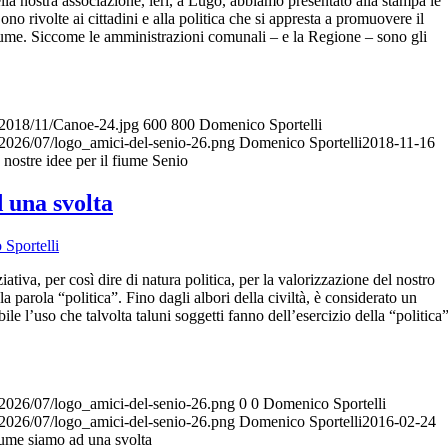
lla nostra associazione, ieri, a Lugo, abbiamo presentato alla stampa le
no rivolte ai cittadini e alla politica che si appresta a promuovere il
iume. Siccome le amministrazioni comunali – e la Regione – sono gli
s/2018/11/Canoe-24.jpg
600
800
Domenico Sportelli
/2026/07/logo_amici-del-senio-26.png
Domenico Sportelli
2018-11-16
e nostre idee per il fiume Senio
 una svolta
Sportelli
iativa, per così dire di natura politica, per la valorizzazione del nostro
 parola “politica”. Fino dagli albori della civiltà, è considerato un
e l’uso che talvolta taluni soggetti fanno dell’esercizio della “politica”
/2026/07/logo_amici-del-senio-26.png
0
0
Domenico Sportelli
/2026/07/logo_amici-del-senio-26.png
Domenico Sportelli
2016-02-24
iume siamo ad una svolta