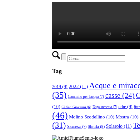
Tag
Acque e miraco
2022
(11)
2019
(9)
(35)
casse
(24)
C
Cammino per l'acqua
(7)
(10)
erbe
(9)
fiu
Diga steccaia
(7)
Cà San Giovanni
(6)
(46)
Molino Scodellino
(10)
Mostra
(10)
(31)
T
Solarolo
(11)
Sintria
(8)
Sicurezza
(7)