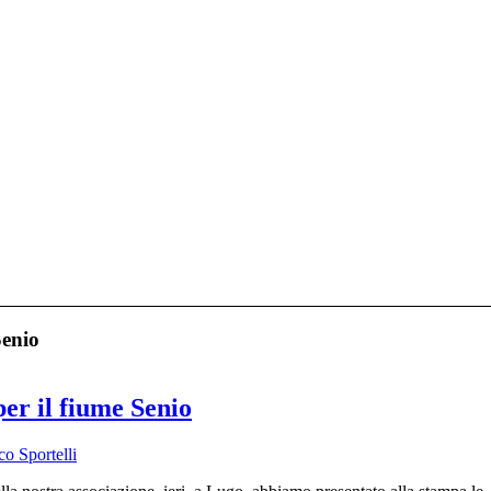
Senio
 per il fiume Senio
o Sportelli