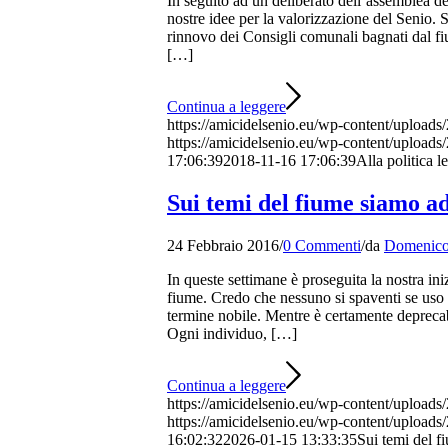
In seguito ad un deliberato dell’assemblea de
nostre idee per la valorizzazione del Senio. So
rinnovo dei Consigli comunali bagnati dal f
[…]
Continua a leggere
https://amicidelsenio.eu/wp-content/upload
https://amicidelsenio.eu/wp-content/uploads
17:06:39
2018-11-16 17:06:39
Alla politica l
Sui temi del fiume siamo ad
24 Febbraio 2016
/
0 Commenti
/
da
Domenico 
In queste settimane è proseguita la nostra iniz
fiume. Credo che nessuno si spaventi se uso la
termine nobile. Mentre è certamente deprecabil
Ogni individuo, […]
Continua a leggere
https://amicidelsenio.eu/wp-content/uploads
https://amicidelsenio.eu/wp-content/uploads
16:02:32
2026-01-15 13:33:35
Sui temi del f