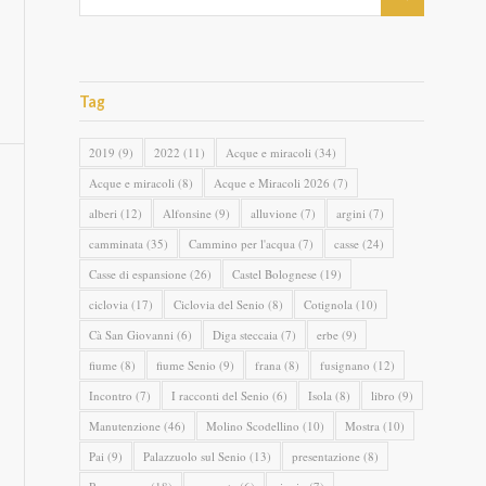
Tag
2019
(9)
2022
(11)
Acque e miracoli
(34)
Acque e miracoli
(8)
Acque e Miracoli 2026
(7)
alberi
(12)
Alfonsine
(9)
alluvione
(7)
argini
(7)
camminata
(35)
Cammino per l'acqua
(7)
casse
(24)
Casse di espansione
(26)
Castel Bolognese
(19)
ciclovia
(17)
Ciclovia del Senio
(8)
Cotignola
(10)
Cà San Giovanni
(6)
Diga steccaia
(7)
erbe
(9)
fiume
(8)
fiume Senio
(9)
frana
(8)
fusignano
(12)
Incontro
(7)
I racconti del Senio
(6)
Isola
(8)
libro
(9)
Manutenzione
(46)
Molino Scodellino
(10)
Mostra
(10)
Pai
(9)
Palazzuolo sul Senio
(13)
presentazione
(8)