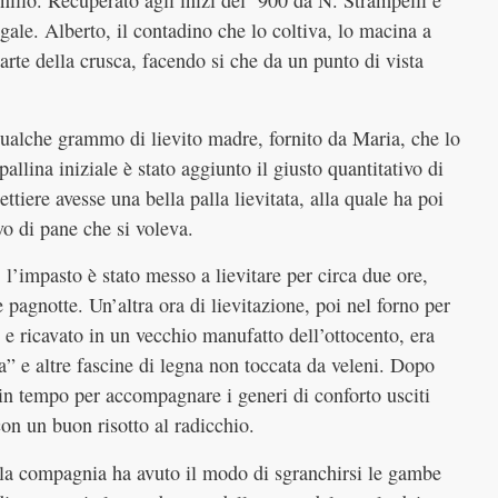
illo. Recuperato agli inizi del ‘900 da N. Strampelli e
egale. Alberto, il contadino che lo coltiva, lo macina a
arte della crusca, facendo si che da un punto di vista
 qualche grammo di lievito madre, fornito da Maria, che lo
llina iniziale è stato aggiunto il giusto quantitativo di
ttiere avesse una bella palla lievitata, alla quale ha poi
vo di pane che si voleva.
’impasto è stato messo a lievitare per circa due ore,
pagnotte. Un’altra ora di lievitazione, poi nel forno per
e e ricavato in un vecchio manufatto dell’ottocento, era
” e altre fascine di legna non toccata da veleni. Dopo
 in tempo per accompagnare i generi di conforto usciti
con un buon risotto al radicchio.
, la compagnia ha avuto il modo di sgranchirsi le gambe