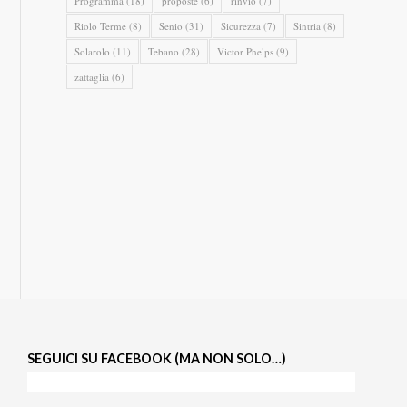
Programma
(18)
proposte
(6)
rinvio
(7)
Riolo Terme
(8)
Senio
(31)
Sicurezza
(7)
Sintria
(8)
Solarolo
(11)
Tebano
(28)
Victor Phelps
(9)
zattaglia
(6)
SEGUICI SU FACEBOOK (MA NON SOLO…)