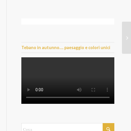
Tebano in autunno…. paesaggio e colori unici