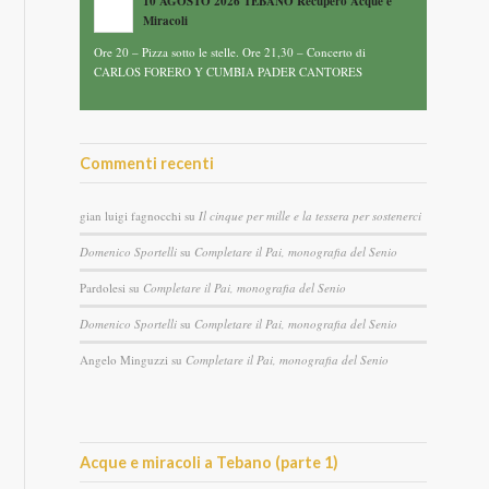
10 AGOSTO 2026 TEBANO Recupero Acque e
Miracoli
Ore 20 – Pizza sotto le stelle. Ore 21,30 – Concerto di
CARLOS FORERO Y CUMBIA PADER CANTORES
Commenti recenti
gian luigi fagnocchi
su
Il cinque per mille e la tessera per sostenerci
Domenico Sportelli
su
Completare il Pai, monografia del Senio
Pardolesi
su
Completare il Pai, monografia del Senio
Domenico Sportelli
su
Completare il Pai, monografia del Senio
Angelo Minguzzi
su
Completare il Pai, monografia del Senio
Acque e miracoli a Tebano (parte 1)