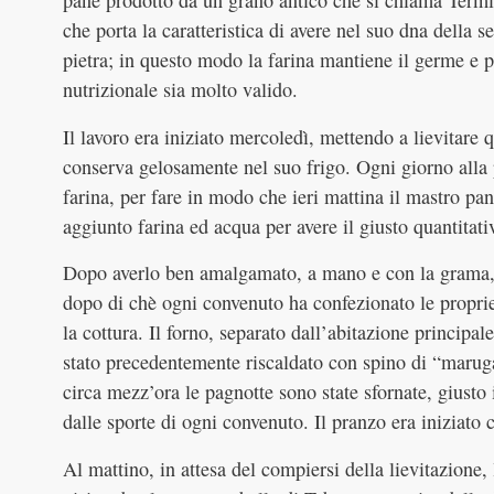
pane prodotto da un grano antico che si chiama Termin
che porta la caratteristica di avere nel suo dna della s
pietra; in questo modo la farina mantiene il germe e p
nutrizionale sia molto valido.
Il lavoro era iniziato mercoledì, mettendo a lievitare
conserva gelosamente nel suo frigo. Ogni giorno alla pa
farina, per fare in modo che ieri mattina il mastro pane
aggiunto farina ed acqua per avere il giusto quantitati
Dopo averlo ben amalgamato, a mano e con la grama, l
dopo di chè ogni convenuto ha confezionato le proprie 
la cottura. Il forno, separato dall’abitazione principal
stato precedentemente riscaldato con spino di “maruga
circa mezz’ora le pagnotte sono state sfornate, giusto
dalle sporte di ogni convenuto. Il pranzo era iniziato 
Al mattino, in attesa del compiersi della lievitazione