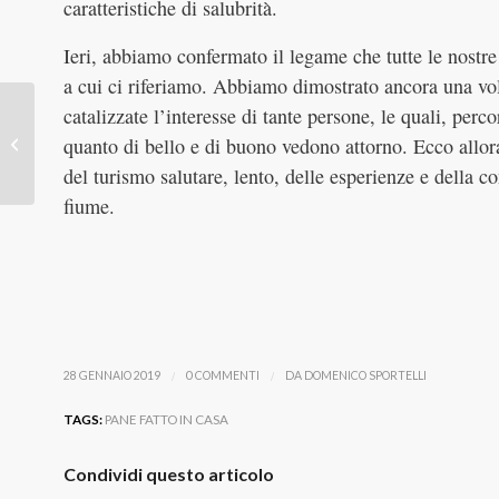
caratteristiche di salubrità.
Ieri, abbiamo confermato il legame che tutte le nostre 
a cui ci riferiamo. Abbiamo dimostrato ancora una volt
catalizzate l’interesse di tante persone, le quali, perc
Acque e miracoli a
quanto di bello e di buono vedono attorno. Ecco allo
Tebano edizione 2019
del turismo salutare, lento, delle esperienze e dell
fiume.
/
/
28 GENNAIO 2019
0 COMMENTI
DA
DOMENICO SPORTELLI
TAGS:
PANE FATTO IN CASA
Condividi questo articolo