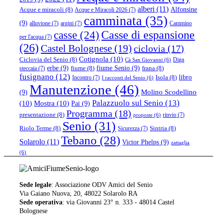
alberi
(11)
Alfonsine
Acque e miracoli
(8)
Acque e Miracoli 2026
(7)
camminata
(35)
(9)
alluvione
(7)
argini
(7)
Cammino
casse
(24)
Casse di espansione
per l'acqua
(7)
(26)
Castel Bolognese
(19)
ciclovia
(17)
Cotignola
(10)
Ciclovia del Senio
(8)
Diga
Cà San Giovanni
(6)
erbe
(9)
fiume Senio
(9)
fiume
(8)
frana
(8)
steccaia
(7)
fusignano
(12)
libro
Isola
(8)
Incontro
(7)
I racconti del Senio
(6)
Manutenzione
(46)
(9)
Molino Scodellino
Palazzuolo sul Senio
(13)
(10)
Mostra
(10)
Pai
(9)
Programma
(18)
presentazione
(8)
rinvio
(7)
proposte
(6)
Senio
(31)
Riolo Terme
(8)
Sintria
(8)
Sicurezza
(7)
Tebano
(28)
Solarolo
(11)
Victor Phelps
(9)
zattaglia
(6)
Sede legale
: Associazione ODV Amici del Senio
Via Gaiano Nuova, 20, 48022 Solarolo RA
Sede operativa
: via Giovanni 23° n. 333 - 48014 Castel
Bolognese