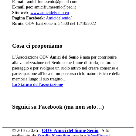
E-mail
: amicifiumesenio@gmail.com
E-mail pec
: amicifiumesenio@pec.it
Sito web
:
www.amicidelsenio.eu
Pagina Facebook
:
Amicidelsenio/
Runts
: ODV Iscrizione n. 54500 del 12/10/2022
Cosa ci proponiamo
L’Associazione ODV
Amici del Senio
è nata per contribuire
alla valorizzazione del Senio come fiume di storia, cultura e
paesaggio e per svolgere un ruolo attivo nel creare consenso e
partecipazione all'idea di un percorso ciclo-naturalistico e della
memoria lungo il suo tragitto…
Lo Statuto dell'associazione
Seguici su Facebook (ma non solo…)
© 2016-2026 -
ODV Amici del fiume Senio
| Sito
realizzato da
Studio Negativo
grazie a
WordPress
|