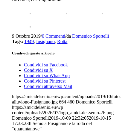
9 Ottobre 2019
/
0 Commenti
/
da
Domenico Sportelli
Tags:
1949
,
fusignano
,
Rotta
Condividi questo articolo
Condividi su Facebook
Condividi su X
Condividi su WhatsApp
Condividi su Pinterest
Condividi attraverso Mail
https://amicidelsenio.eu/wp-content/uploads/2019/10/foto-
alluvione-Fusignano.jpg
664
460
Domenico Sportelli
https://amicidelsenio.eu/wp-
content/uploads/2026/07/logo_amici-del-senio-26.png
Domenico Sportelli
2019-10-09 22:32:05
2019-10-15
17:33:23
Il Senio a Fusignano e la rotta del
“quarantanove”