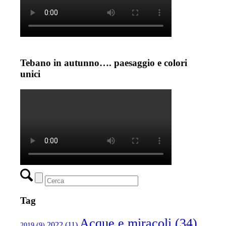
Tebano in autunno…. paesaggio e colori
unici
Tag
Acque e miracoli
(34)
2022
(11)
2019
(9)