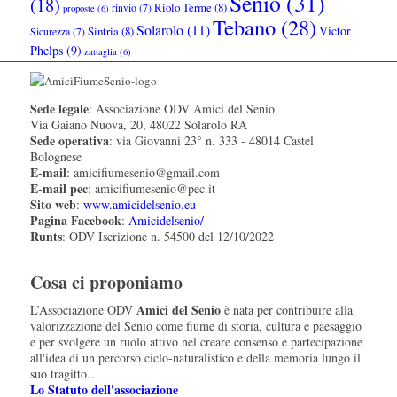
Senio
(31)
(18)
Riolo Terme
(8)
rinvio
(7)
proposte
(6)
Tebano
(28)
Solarolo
(11)
Victor
Sintria
(8)
Sicurezza
(7)
Phelps
(9)
zattaglia
(6)
Sede legale
: Associazione ODV Amici del Senio
Via Gaiano Nuova, 20, 48022 Solarolo RA
Sede operativa
: via Giovanni 23° n. 333 - 48014 Castel
Bolognese
E-mail
: amicifiumesenio@gmail.com
E-mail pec
: amicifiumesenio@pec.it
Sito web
:
www.amicidelsenio.eu
Pagina Facebook
:
Amicidelsenio/
Runts
: ODV Iscrizione n. 54500 del 12/10/2022
Cosa ci proponiamo
Amici del Senio
L’Associazione ODV
è nata per contribuire alla
valorizzazione del Senio come fiume di storia, cultura e paesaggio
e per svolgere un ruolo attivo nel creare consenso e partecipazione
all'idea di un percorso ciclo-naturalistico e della memoria lungo il
suo tragitto…
Lo Statuto dell'associazione