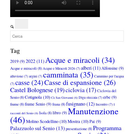
Tag
Acque e miracoli
(34)
2022
(11)
2019
(9)
alberi
(11)
Alfonsine
(9)
Acque e miracoli
(8)
Acque e Miracoli 2026
(7)
camminata
(35)
alluvione
(7)
argini
(7)
Cammino per l'acqua
Casse di espansione
(26)
casse
(24)
(7)
Castel Bolognese
(19)
ciclovia
(17)
Ciclovia del
Cotignola
(10)
erbe
(9)
Senio
(8)
Diga steccaia
(7)
Cà San Giovanni
(6)
fusignano
(12)
fiume Senio
(9)
fiume
(8)
frana
(8)
Incontro
(7)
I
Manutenzione
libro
(9)
Isola
(8)
racconti del Senio
(6)
(46)
Molino Scodellino
(10)
Mostra
(10)
Pai
(9)
Programma
Palazzuolo sul Senio
(13)
presentazione
(8)