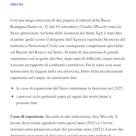
Attività
Con una lunga intervista di due pagine al tabloid della Bassa
Romagna Gentes (n. 32 del 10 settembre), Claudio Miccoli torna da
fresco pensionato sul tema della sicurezza dei fiumi. Egli è stato fino
al primo aprile scorso il dirigente dell’Agenzia regionale Sicurezza del
territorio e Protezione Civile con conseguenti competenze specifiche
sul Bacino del Reno e sul Senio. Si tratta di una persona di grande
esperienza con la quale alla fine, dopo anni di difficoltà, siamo riusciti
a tessere un rapporto di confronto costruttivo. Fra le tante cose assai
interessanti da leggere nella sua intervista, frutto della sua decennale
esperienza sul campo, ne annotiamo due:
le casse di espansione del Senio entreranno in funzione nel 2025;
i percorsi ciclo pedonali sopra gli argini dei nostri fiumi si
possono fare.
Casse di espansione
. Secondo le mie indicazioni, dice Miccoli, il
lavoro deve essere appaltato entro quest’anno (2021) e i lavori
iniziarsi entro primavera-estate del prossimo anno (2022). Lavori che
dureranno non meno di due anni e quindi possiamo parlare di