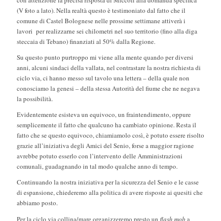
con attenzione la precisa risposta di Miccoli alla domanda specifica
(V foto a lato). Nella realtà questo è testimoniato dal fatto che il
comune di Castel Bolognese nelle prossime settimane attiverà i
lavori per realizzarne sei chilometri nel suo territorio (fino alla diga
steccaia di Tebano) finanziati al 50% dalla Regione.
Su questo punto purtroppo mi viene alla mente quando per diversi
anni, alcuni sindaci della vallata, nel contrastare la nostra richiesta di
ciclo via, ci hanno messo sul tavolo una lettera – della quale non
conosciamo la genesi – della stessa Autorità del fiume che ne negava
la possibilità.
Evidentemente esisteva un equivoco, un fraintendimento, oppure
semplicemente il fatto che qualcuno ha cambiato opinione. Resta il
fatto che se questo equivoco, chiamiamolo così, è potuto essere risolto
grazie all’iniziativa degli Amici del Senio, forse a maggior ragione
avrebbe potuto esserlo con l’intervento delle Amministrazioni
comunali, guadagnando in tal modo qualche anno di tempo.
Continuando la nostra iniziativa per la sicurezza del Senio e le casse
di espansione, chiederemo alla politica di avere risposte ai quesiti che
abbiamo posto.
Per la ciclo via collina/mare organizzeremo presto un
flash mob
a