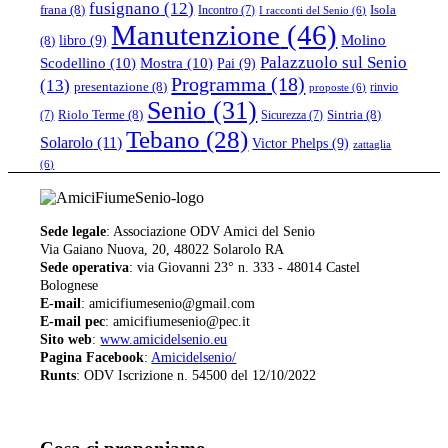
fusignano
(12)
frana
(8)
Isola
Incontro
(7)
I racconti del Senio
(6)
Manutenzione
(46)
libro
(9)
Molino
(8)
Palazzuolo sul Senio
Scodellino
(10)
Mostra
(10)
Pai
(9)
Programma
(18)
(13)
presentazione
(8)
rinvio
proposte
(6)
Senio
(31)
Riolo Terme
(8)
Sintria
(8)
(7)
Sicurezza
(7)
Tebano
(28)
Solarolo
(11)
Victor Phelps
(9)
zattaglia
(6)
Sede legale
: Associazione ODV Amici del Senio
Via Gaiano Nuova, 20, 48022 Solarolo RA
Sede operativa
: via Giovanni 23° n. 333 - 48014 Castel
Bolognese
E-mail
: amicifiumesenio@gmail.com
E-mail pec
: amicifiumesenio@pec.it
Sito web
:
www.amicidelsenio.eu
Pagina Facebook
:
Amicidelsenio/
Runts
: ODV Iscrizione n. 54500 del 12/10/2022