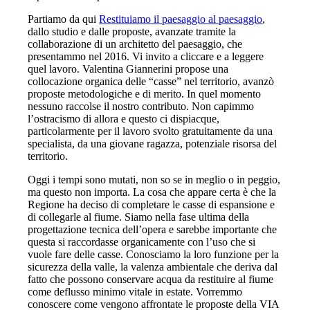
Partiamo da qui
Restituiamo il paesaggio al paesaggio
,
dallo studio e dalle proposte, avanzate tramite la
collaborazione di un architetto del paesaggio, che
presentammo nel 2016. Vi invito a cliccare e a leggere
quel lavoro. Valentina Giannerini propose una
collocazione organica delle “casse” nel territorio, avanzò
proposte metodologiche e di merito. In quel momento
nessuno raccolse il nostro contributo. Non capimmo
l’ostracismo di allora e questo ci dispiacque,
particolarmente per il lavoro svolto gratuitamente da una
specialista, da una giovane ragazza, potenziale risorsa del
territorio.
Oggi i tempi sono mutati, non so se in meglio o in peggio,
ma questo non importa. La cosa che appare certa è che la
Regione ha deciso di completare le casse di espansione e
di collegarle al fiume. Siamo nella fase ultima della
progettazione tecnica dell’opera e sarebbe importante che
questa si raccordasse organicamente con l’uso che si
vuole fare delle casse. Conosciamo la loro funzione per la
sicurezza della valle, la valenza ambientale che deriva dal
fatto che possono conservare acqua da restituire al fiume
come deflusso minimo vitale in estate. Vorremmo
conoscere come vengono affrontate le proposte della VIA