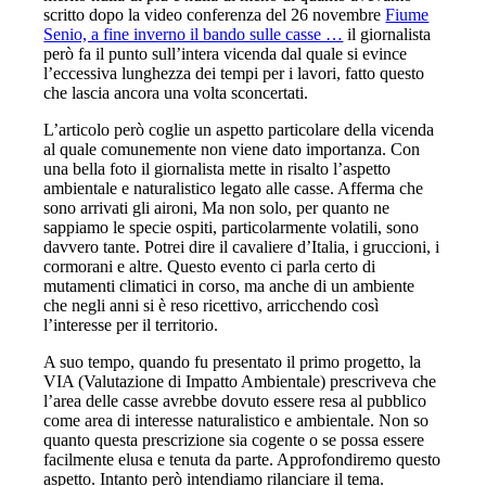
scritto dopo la video conferenza del 26 novembre
Fiume
Senio, a fine inverno il bando sulle casse …
il giornalista
però fa il punto sull’intera vicenda dal quale si evince
l’eccessiva lunghezza dei tempi per i lavori, fatto questo
che lascia ancora una volta sconcertati.
L’articolo però coglie un aspetto particolare della vicenda
al quale comunemente non viene dato importanza. Con
una bella foto il giornalista mette in risalto l’aspetto
ambientale e naturalistico legato alle casse. Afferma che
sono arrivati gli aironi, Ma non solo, per quanto ne
sappiamo le specie ospiti, particolarmente volatili, sono
davvero tante. Potrei dire il cavaliere d’Italia, i gruccioni, i
cormorani e altre. Questo evento ci parla certo di
mutamenti climatici in corso, ma anche di un ambiente
che negli anni si è reso ricettivo, arricchendo così
l’interesse per il territorio.
A suo tempo, quando fu presentato il primo progetto, la
VIA (Valutazione di Impatto Ambientale) prescriveva che
l’area delle casse avrebbe dovuto essere resa al pubblico
come area di interesse naturalistico e ambientale. Non so
quanto questa prescrizione sia cogente o se possa essere
facilmente elusa e tenuta da parte. Approfondiremo questo
aspetto. Intanto però intendiamo rilanciare il tema.