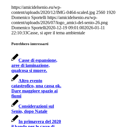
https://amicidelsenio.eu/wp-
content/uploads/2020/12/IMG-0464-scaled.jpg
2560
1920
Domenico Sportelli
https://amicidelsenio.eu/wp-
content/uploads/2026/07/logo_amici-del-senio-26.png
Domenico Sportelli
2020-12-19 09:01:00
2026-01-11
22:10:33
Casse, si apre il tema ambientale
Potrebbero interessarti
Casse di espansione,
aree di laminazione,
qualcosa si muove.
Altro evento
catastrofico, una cassa ok.
Dare maggiore spazio ai
fiumi
Considerazioni sul
Senio, dopo Natale
In primavera del 2020
il bando per le casse di