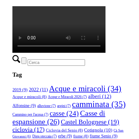
Tag
Acque e miracoli
(34)
2022
(11)
2019
(9)
alberi
(12)
Acque e miracoli
(8)
Acque e Miracoli 2026
(7)
camminata
(35)
Alfonsine
(9)
alluvione
(7)
argini
(7)
casse
(24)
Casse di
Cammino per l'acqua
(7)
espansione
(26)
Castel Bolognese
(19)
ciclovia
(17)
Cotignola
(10)
Ciclovia del Senio
(8)
Cà San
erbe
(9)
fiume Senio
(9)
fiume
(8)
Diga steccaia
(7)
Giovanni
(6)