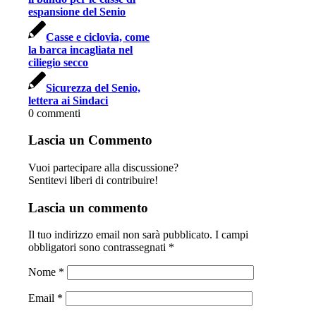
espansione del Senio
Casse e ciclovia, come
la barca incagliata nel
ciliegio secco
Sicurezza del Senio,
lettera ai Sindaci
0
commenti
Lascia un Commento
Vuoi partecipare alla discussione?
Sentitevi liberi di contribuire!
Lascia un commento
Il tuo indirizzo email non sarà pubblicato.
I campi
obbligatori sono contrassegnati
*
Nome
*
Email
*