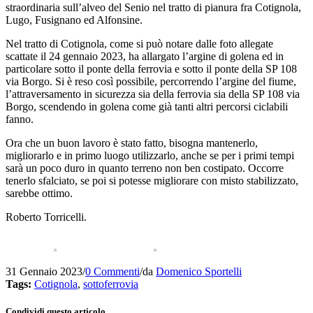
straordinaria sull’alveo del Senio nel tratto di pianura fra Cotignola,
Lugo, Fusignano ed Alfonsine.
Nel tratto di Cotignola, come si può notare dalle foto allegate
scattate il 24 gennaio 2023, ha allargato l’argine di golena ed in
particolare sotto il ponte della ferrovia e sotto il ponte della SP 108
via Borgo. Si è reso così possibile, percorrendo l’argine del fiume,
l’attraversamento in sicurezza sia della ferrovia sia della SP 108 via
Borgo, scendendo in golena come già tanti altri percorsi ciclabili
fanno.
Ora che un buon lavoro è stato fatto, bisogna mantenerlo,
migliorarlo e in primo luogo utilizzarlo, anche se per i primi tempi
sarà un poco duro in quanto terreno non ben costipato. Occorre
tenerlo sfalciato, se poi si potesse migliorare con misto stabilizzato,
sarebbe ottimo.
Roberto Torricelli.
31 Gennaio 2023
/
0 Commenti
/
da
Domenico Sportelli
Tags:
Cotignola
,
sottoferrovia
Condividi questo articolo