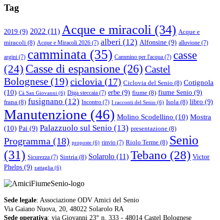
Tag
Acque e miracoli
(34)
2022
(11)
2019
(9)
Acque e
alberi
(12)
Alfonsine
(9)
miracoli
(8)
Acque e Miracoli 2026
(7)
alluvione
(7)
camminata
(35)
casse
argini
(7)
Cammino per l'acqua
(7)
(24)
Casse di espansione
(26)
Castel
Bolognese
(19)
ciclovia
(17)
Cotignola
Ciclovia del Senio
(8)
(10)
erbe
(9)
fiume Senio
(9)
fiume
(8)
Diga steccaia
(7)
Cà San Giovanni
(6)
fusignano
(12)
libro
(9)
frana
(8)
Isola
(8)
Incontro
(7)
I racconti del Senio
(6)
Manutenzione
(46)
Molino Scodellino
(10)
Mostra
Palazzuolo sul Senio
(13)
(10)
Pai
(9)
presentazione
(8)
Senio
Programma
(18)
Riolo Terme
(8)
rinvio
(7)
proposte
(6)
(31)
Tebano
(28)
Solarolo
(11)
Victor
Sintria
(8)
Sicurezza
(7)
Phelps
(9)
zattaglia
(6)
Sede legale
: Associazione ODV Amici del Senio
Via Gaiano Nuova, 20, 48022 Solarolo RA
Sede operativa
: via Giovanni 23° n. 333 - 48014 Castel Bolognese