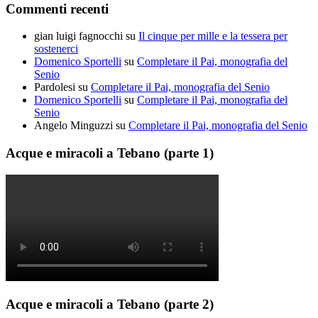
Commenti recenti
gian luigi fagnocchi
su
Il cinque per mille e la tessera per
sostenerci
Domenico Sportelli
su
Completare il Pai, monografia del
Senio
Pardolesi
su
Completare il Pai, monografia del Senio
Domenico Sportelli
su
Completare il Pai, monografia del
Senio
Angelo Minguzzi
su
Completare il Pai, monografia del Senio
Acque e miracoli a Tebano (parte 1)
Acque e miracoli a Tebano (parte 2)