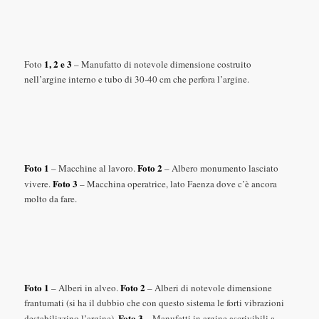
1, 2 e 3
Foto
– Manufatto di notevole dimensione costruito
nell’argine interno e tubo di 30-40 cm che perfora l’argine.
Foto 1
Foto 2
– Macchine al lavoro.
– Albero monumento lasciato
Foto 3
vivere.
– Macchina operatrice, lato Faenza dove c’è ancora
molto da fare.
Foto 1
Foto 2
– Alberi in alveo.
– Alberi di notevole dimensione
frantumati (si ha il dubbio che con questo sistema le forti vibrazioni
Foto 3
destabilizzino l’argine).
– Manufatti in argine ascrivibili a