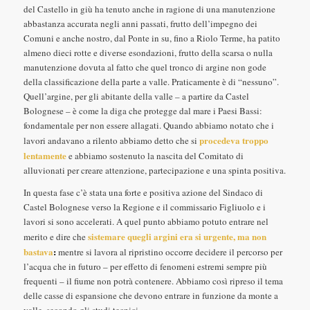
del Castello in giù ha tenuto anche in ragione di una manutenzione
abbastanza accurata negli anni passati, frutto dell’impegno dei
Comuni e anche nostro, dal Ponte in su, fino a Riolo Terme, ha patito
almeno dieci rotte e diverse esondazioni, frutto della scarsa o nulla
manutenzione dovuta al fatto che quel tronco di argine non gode
della classificazione della parte a valle. Praticamente è di “nessuno”.
Quell’argine, per gli abitante della valle – a partire da Castel
Bolognese – è come la diga che protegge dal mare i Paesi Bassi:
fondamentale per non essere allagati. Quando abbiamo notato che i
procedeva troppo
lavori andavano a rilento abbiamo detto che si
lentamente
e abbiamo sostenuto la nascita del Comitato di
alluvionati per creare attenzione, partecipazione e una spinta positiva.
In questa fase c’è stata una forte e positiva azione del Sindaco di
Castel Bolognese verso la Regione e il commissario Figliuolo e i
lavori si sono accelerati. A quel punto abbiamo potuto entrare nel
sistemare quegli argini era si urgente, ma non
merito e dire che
bastava
:
mentre si lavora al ripristino occorre decidere il percorso per
l’acqua che in futuro – per effetto di fenomeni estremi sempre più
frequenti – il fiume non potrà contenere. Abbiamo così ripreso il tema
delle casse di espansione che devono entrare in funzione da monte a