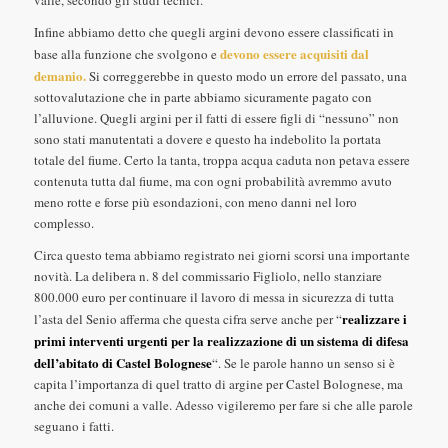
valle, secondo gli studi tecnici.
Infine abbiamo detto che quegli argini devono essere classificati in
devono essere acquisiti dal
base alla funzione che svolgono e
demanio.
Si correggerebbe in questo modo un errore del passato, una
sottovalutazione che in parte abbiamo sicuramente pagato con
l’alluvione. Quegli argini per il fatti di essere figli di “nessuno” non
sono stati manutentati a dovere e questo ha indebolito la portata
totale del fiume. Certo la tanta, troppa acqua caduta non petava essere
contenuta tutta dal fiume, ma con ogni probabilità avremmo avuto
meno rotte e forse più esondazioni, con meno danni nel loro
complesso.
Circa questo tema abbiamo registrato nei giorni scorsi una importante
novità. La delibera n. 8 del commissario Figliolo, nello stanziare
800.000 euro per continuare il lavoro di messa in sicurezza di tutta
realizzare i
l’asta del Senio afferma che questa cifra serve anche per “
primi interventi urgenti per la realizzazione di un sistema di difesa
dell’abitato di Castel Bolognese
“. Se le parole hanno un senso si è
capita l’importanza di quel tratto di argine per Castel Bolognese, ma
anche dei comuni a valle. Adesso vigileremo per fare si che alle parole
seguano i fatti.