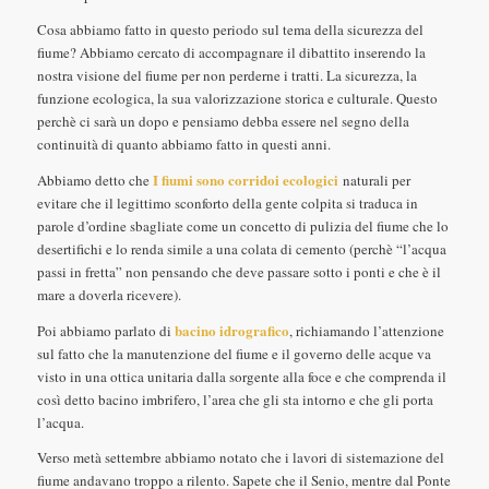
Cosa abbiamo fatto in questo periodo sul tema della sicurezza del
fiume? Abbiamo cercato di accompagnare il dibattito inserendo la
nostra visione del fiume per non perderne i tratti. La sicurezza, la
funzione ecologica, la sua valorizzazione storica e culturale. Questo
perchè ci sarà un dopo e pensiamo debba essere nel segno della
continuità di quanto abbiamo fatto in questi anni.
I fiumi sono corridoi ecologici
Abbiamo detto che
naturali per
evitare che il legittimo sconforto della gente colpita si traduca in
parole d’ordine sbagliate come un concetto di pulizia del fiume che lo
desertifichi e lo renda simile a una colata di cemento (perchè “l’acqua
passi in fretta” non pensando che deve passare sotto i ponti e che è il
mare a doverla ricevere).
bacino idrografico
Poi abbiamo parlato di
, richiamando l’attenzione
sul fatto che la manutenzione del fiume e il governo delle acque va
visto in una ottica unitaria dalla sorgente alla foce e che comprenda il
così detto bacino imbrifero, l’area che gli sta intorno e che gli porta
l’acqua.
Verso metà settembre abbiamo notato che i lavori di sistemazione del
fiume andavano troppo a rilento. Sapete che il Senio, mentre dal Ponte