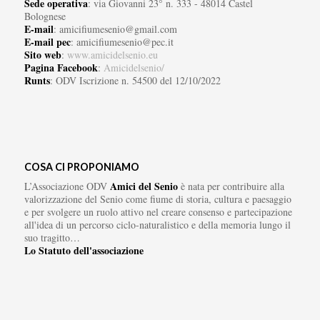
Sede operativa
: via Giovanni 23° n. 333 - 48014 Castel
Bolognese
E-mail
: amicifiumesenio@gmail.com
E-mail pec
: amicifiumesenio@pec.it
Sito web
:
www.amicidelsenio.eu
Pagina Facebook
:
Amicidelsenio/
Runts
: ODV Iscrizione n. 54500 del 12/10/2022
COSA CI PROPONIAMO
Amici del Senio
L’Associazione ODV
è nata per contribuire alla
valorizzazione del Senio come fiume di storia, cultura e paesaggio
e per svolgere un ruolo attivo nel creare consenso e partecipazione
all'idea di un percorso ciclo-naturalistico e della memoria lungo il
suo tragitto…
Lo Statuto dell'associazione