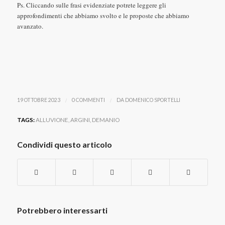
Ps. Cliccando sulle frasi evidenziate potrete leggere gli
approfondimenti che abbiamo svolto e le proposte che abbiamo
avanzato.
/
/
19 OTTOBRE 2023
0 COMMENTI
DA
DOMENICO SPORTELLI
TAGS:
ALLUVIONE
,
ARGINI
,
DEMANIO
Condividi questo articolo
Potrebbero interessarti