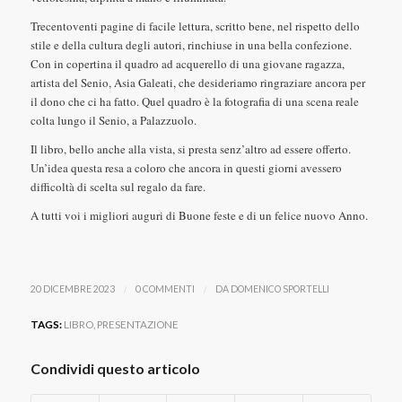
Trecentoventi pagine di facile lettura, scritto bene, nel rispetto dello
stile e della cultura degli autori, rinchiuse in una bella confezione.
Con in copertina il quadro ad acquerello di una giovane ragazza,
artista del Senio, Asia Galeati, che desideriamo ringraziare ancora per
il dono che ci ha fatto. Quel quadro è la fotografia di una scena reale
colta lungo il Senio, a Palazzuolo.
Il libro, bello anche alla vista, si presta senz’altro ad essere offerto.
Un’idea questa resa a coloro che ancora in questi giorni avessero
difficoltà di scelta sul regalo da fare.
A tutti voi i migliori auguri di Buone feste e di un felice nuovo Anno.
/
/
20 DICEMBRE 2023
0 COMMENTI
DA
DOMENICO SPORTELLI
TAGS:
LIBRO
,
PRESENTAZIONE
Condividi questo articolo