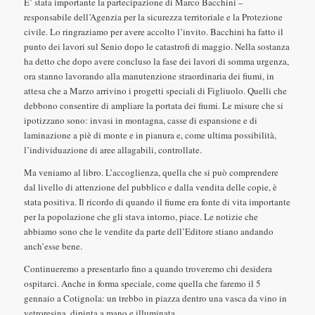
E’ stata importante la partecipazione di Marco Bacchini –
responsabile dell’Agenzia per la sicurezza territoriale e la Protezione
civile. Lo ringraziamo per avere accolto l’invito. Bacchini ha fatto il
punto dei lavori sul Senio dopo le catastrofi di maggio. Nella sostanza
ha detto che dopo avere concluso la fase dei lavori di somma urgenza,
ora stanno lavorando alla manutenzione straordinaria dei fiumi, in
attesa che a Marzo arrivino i progetti speciali di Figliuolo. Quelli che
debbono consentire di ampliare la portata dei fiumi. Le misure che si
ipotizzano sono: invasi in montagna, casse di espansione e di
laminazione a piè di monte e in pianura e, come ultima possibilità,
l’individuazione di aree allagabili, controllate.
Ma veniamo al libro. L’accoglienza, quella che si può comprendere
dal livello di attenzione del pubblico e dalla vendita delle copie, è
stata positiva. Il ricordo di quando il fiume era fonte di vita importante
per la popolazione che gli stava intorno, piace. Le notizie che
abbiamo sono che le vendite da parte dell’Editore stiano andando
anch’esse bene.
Continueremo a presentarlo fino a quando troveremo chi desidera
ospitarci. Anche in forma speciale, come quella che faremo il 5
gennaio a Cotignola: un trebbo in piazza dentro una vasca da vino in
vetroresina, dipinta a mano e illuminata.