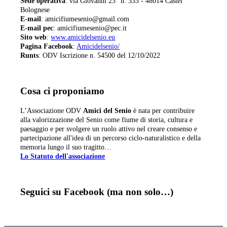
Sede operativa
: via Giovanni 23° n. 333 - 48014 Castel
Bolognese
E-mail
: amicifiumesenio@gmail.com
E-mail pec
: amicifiumesenio@pec.it
Sito web
:
www.amicidelsenio.eu
Pagina Facebook
:
Amicidelsenio/
Runts
: ODV Iscrizione n. 54500 del 12/10/2022
Cosa ci proponiamo
L’Associazione ODV
Amici del Senio
è nata per contribuire
alla valorizzazione del Senio come fiume di storia, cultura e
paesaggio e per svolgere un ruolo attivo nel creare consenso e
partecipazione all'idea di un percorso ciclo-naturalistico e della
memoria lungo il suo tragitto…
Lo Statuto dell'associazione
Seguici su Facebook (ma non solo…)