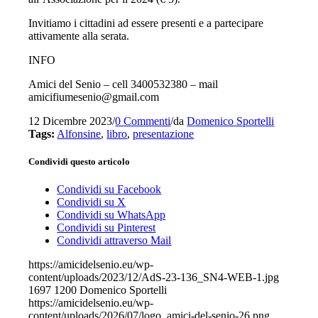
Invitiamo i cittadini ad essere presenti e a partecipare
attivamente alla serata.
INFO
Amici del Senio – cell 3400532380 – mail
amicifiumesenio@gmail.com
12 Dicembre 2023
/
0 Commenti
/
da
Domenico Sportelli
Tags:
Alfonsine
,
libro
,
presentazione
Condividi questo articolo
Condividi su Facebook
Condividi su X
Condividi su WhatsApp
Condividi su Pinterest
Condividi attraverso Mail
https://amicidelsenio.eu/wp-
content/uploads/2023/12/AdS-23-136_SN4-WEB-1.jpg
1697
1200
Domenico Sportelli
https://amicidelsenio.eu/wp-
content/uploads/2026/07/logo_amici-del-senio-26.png