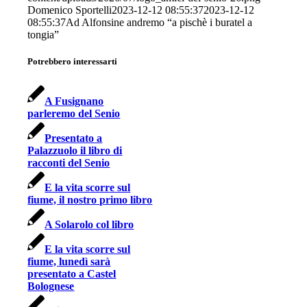
Domenico Sportelli
2023-12-12 08:55:37
2023-12-12
08:55:37
Ad Alfonsine andremo “a pischè i buratel a
tongia”
Potrebbero interessarti
A Fusignano
parleremo del Senio
Presentato a
Palazzuolo il libro di
racconti del Senio
E la vita scorre sul
fiume, il nostro primo libro
A Solarolo col libro
E la vita scorre sul
fiume, lunedì sarà
presentato a Castel
Bolognese