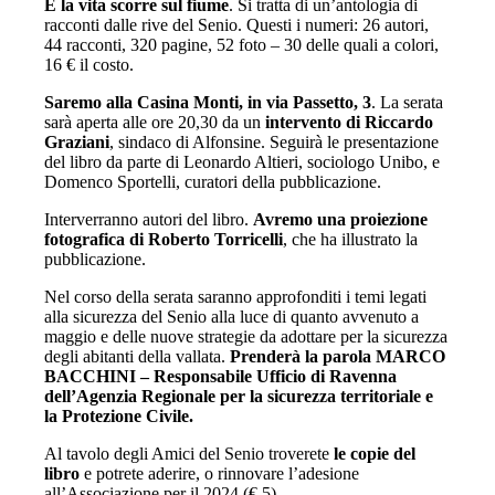
E la vita scorre sul fiume
. Si tratta di un’antologia di
racconti dalle rive del Senio. Questi i numeri: 26 autori,
44 racconti, 320 pagine, 52 foto – 30 delle quali a colori,
16 € il costo.
Saremo alla Casina Monti, in via Passetto, 3
. La serata
sarà aperta alle ore 20,30 da un
intervento di Riccardo
Graziani
, sindaco di Alfonsine. Seguirà le presentazione
del libro da parte di Leonardo Altieri, sociologo Unibo, e
Domenco Sportelli, curatori della pubblicazione.
Interverranno autori del libro.
Avremo una proiezione
fotografica di Roberto Torricelli
, che ha illustrato la
pubblicazione.
Nel corso della serata saranno approfonditi i temi legati
alla sicurezza del Senio alla luce di quanto avvenuto a
maggio e delle nuove strategie da adottare per la sicurezza
degli abitanti della vallata.
Prenderà la parola MARCO
BACCHINI – Responsabile Ufficio di Ravenna
dell’Agenzia Regionale per la sicurezza territoriale e
la Protezione Civile.
Al tavolo degli Amici del Senio troverete
le copie del
libro
e potrete aderire, o rinnovare l’adesione
all’Associazione per il 2024 (€ 5).