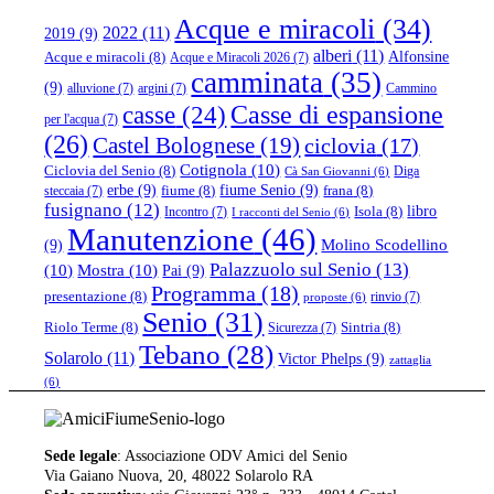
Acque e miracoli
(34)
2022
(11)
2019
(9)
alberi
(11)
Alfonsine
Acque e miracoli
(8)
Acque e Miracoli 2026
(7)
camminata
(35)
(9)
alluvione
(7)
argini
(7)
Cammino
casse
(24)
Casse di espansione
per l'acqua
(7)
(26)
Castel Bolognese
(19)
ciclovia
(17)
Cotignola
(10)
Ciclovia del Senio
(8)
Diga
Cà San Giovanni
(6)
erbe
(9)
fiume Senio
(9)
fiume
(8)
frana
(8)
steccaia
(7)
fusignano
(12)
libro
Isola
(8)
Incontro
(7)
I racconti del Senio
(6)
Manutenzione
(46)
(9)
Molino Scodellino
Palazzuolo sul Senio
(13)
(10)
Mostra
(10)
Pai
(9)
Programma
(18)
presentazione
(8)
rinvio
(7)
proposte
(6)
Senio
(31)
Riolo Terme
(8)
Sintria
(8)
Sicurezza
(7)
Tebano
(28)
Solarolo
(11)
Victor Phelps
(9)
zattaglia
(6)
Sede legale
: Associazione ODV Amici del Senio
Via Gaiano Nuova, 20, 48022 Solarolo RA