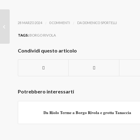
/
/
28 MARZO 2024
0 COMMENTI
DA
DOMENICO SPORTELLI
Riolo che non ti aspetti
TAGS:
BORGO RIVOLA
Condividi questo articolo
Potrebbero interessarti
Da Riolo Terme a Borgo Rivola e grotta Tanaccia