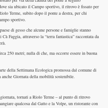
bitato per via della caduta del ponte a seguito
ove sia ubicato il Campo sportivo, il ritrovo è fissato per
iolo Terme, subito dopo il ponte a destra, per chi
Campo sportivo.
 paese di gesso che alcune persone e famiglie stanno
i Cà Faggia, attraverso la “terra fantastica” raccontata da
erà.
circa 250 metri; nulla di che, ma occorre essere in buona
à parte della Settimana Ecologica promossa dal comune di
 anche Giornata della mobilità sostenibile.
iornata, tornati a Riolo Terme – al punto di ritrovo
angiare qualcosa dal Gatto e la Volpe, un ristorante con