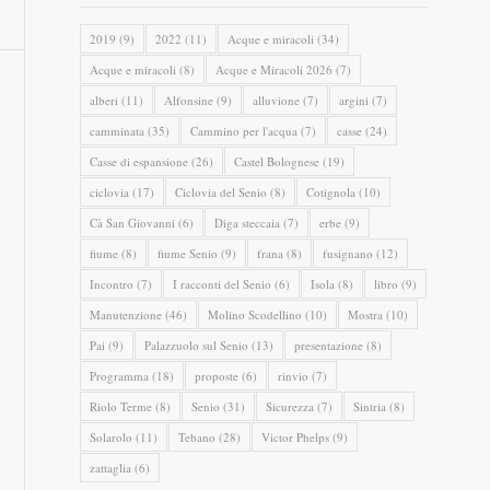
2019
(9)
2022
(11)
Acque e miracoli
(34)
Acque e miracoli
(8)
Acque e Miracoli 2026
(7)
alberi
(11)
Alfonsine
(9)
alluvione
(7)
argini
(7)
camminata
(35)
Cammino per l'acqua
(7)
casse
(24)
Casse di espansione
(26)
Castel Bolognese
(19)
ciclovia
(17)
Ciclovia del Senio
(8)
Cotignola
(10)
Cà San Giovanni
(6)
Diga steccaia
(7)
erbe
(9)
fiume
(8)
fiume Senio
(9)
frana
(8)
fusignano
(12)
Incontro
(7)
I racconti del Senio
(6)
Isola
(8)
libro
(9)
Manutenzione
(46)
Molino Scodellino
(10)
Mostra
(10)
Pai
(9)
Palazzuolo sul Senio
(13)
presentazione
(8)
Programma
(18)
proposte
(6)
rinvio
(7)
Riolo Terme
(8)
Senio
(31)
Sicurezza
(7)
Sintria
(8)
Solarolo
(11)
Tebano
(28)
Victor Phelps
(9)
zattaglia
(6)