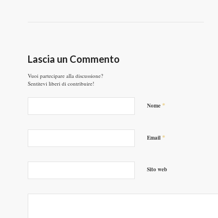
Lascia un Commento
Vuoi partecipare alla discussione?
Sentitevi liberi di contribuire!
*
Nome
*
Email
Sito web