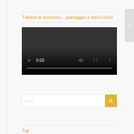
Tebano in autunno…. paesaggio e colori unici
Tag