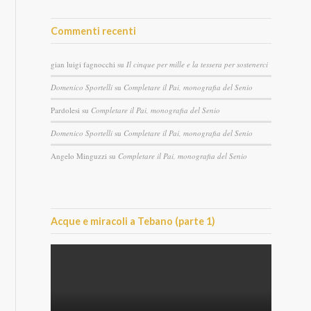
Commenti recenti
gian luigi fagnocchi
su
Il cinque per mille e la tessera per sostenerci
Domenico Sportelli
su
Completare il Pai, monografia del Senio
Pardolesi
su
Completare il Pai, monografia del Senio
Domenico Sportelli
su
Completare il Pai, monografia del Senio
Angelo Minguzzi
su
Completare il Pai, monografia del Senio
Acque e miracoli a Tebano (parte 1)