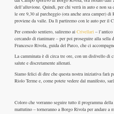
dal Campo sportivo di Borgo Rivola, ora isolato dall’a
dell’alluvione. Quindi, per chi verrà in auto e non sa d
le ore 9,30 al parcheggio (ora anche area camper) di R
proviene da valle. Da lì partiremo con le auto per il 
Per comodo sentiero, saliremo ai
Crivellari
– l’antico
cercando di rianimare – per poi proseguire alla sella d
Francesco Rivola, guida del Parco, che ci accompagn
La camminata è di circa tre ore, con un dislivello di 
salute e discretamente allenati.
Siamo felici di dire che questa nostra iniziativa far
Riolo Terme e, come potete vedere dal manifesto, sarà
Coloro che vorranno seguire tutto il programma della g
mattutino – torneranno a Borgo Rivola per andare a m