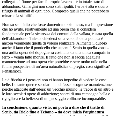
collegata al fiume per fare il proprio lavoro – è in totale stato di
abbandono. Gli argini non sono stati ripuliti; l’erba è alta e sicuro
rifugio di animali di ogni tipo. Compreso quelli che ne potrebbero
minarne la stabilità.
Non so se il fatto che fosse domenica abbia inciso, ma l’impressione
che ho avuto, relativamente ad una opera che si considera
fondamentale per la sicurezza dei comuni della vallata, è stata quella
dell’abbandono. Tale da chiedersi se la volontà della politica è
ancora veramente quella di volerla realizzare. Alimenta il dubbio
anche il fatto che il ponticello che supera il Senio in quella zona –
una ardita opera del dopoguerra costituita da una unica campata in
ferro – venga fatto morire. Il fatto che non si faccia adeguata
manutenzione ad una opera che potrebbe essere molto utile nella
futura prospettiva di un’area naturalistica di pregio, cosa significa?
Pensiamoci.
Le difficoltà e i pensieri non ci hanno impedito di vedere le cose
belle. Le tante querce secolari – anch’esse bisognose manutenzione
perchè attaccate dall’edera; un vecchio mulino, le tracce di un altro e
le loro secolari opere di adduzione; scorci di una campagna bella e
rigogliosa e la bellezza di un paesaggio collinare incomparabile.
In conclusione, quanto visto, mi porta a dire che il tratto di
Senio, da Riolo fino a Tebano – da dove inizia l’arginatura