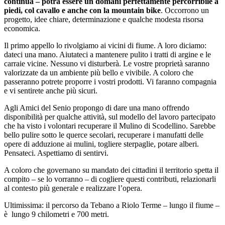
continua – potrà essere un domani perfettamente percorribile a
piedi, col cavallo e anche con la mountain bike
. Occorrono un
progetto, idee chiare, determinazione e qualche modesta risorsa
economica.
Il primo appello lo rivolgiamo ai vicini di fiume. A loro diciamo:
dateci una mano. Aiutateci a mantenere pulito i tratti di argine e le
carraie vicine. Nessuno vi disturberà. Le vostre proprietà saranno
valorizzate da un ambiente più bello e vivibile. A coloro che
passeranno potrete proporre i vostri prodotti. Vi faranno compagnia
e vi sentirete anche più sicuri.
Agli Amici del Senio propongo di dare una mano offrendo
disponibilità per qualche attività, sul modello del lavoro partecipato
che ha visto i volontari recuperare il Mulino di Scodellino. Sarebbe
bello pulire sotto le querce secolari, recuperare i manufatti delle
opere di adduzione ai mulini, togliere sterpaglie, potare alberi.
Pensateci. Aspettiamo di sentirvi.
A coloro che governano su mandato dei cittadini il territorio spetta il
compito – se lo vorranno – di cogliere questi contributi, relazionarli
al contesto più generale e realizzare l’opera.
Ultimissima: il percorso da Tebano a Riolo Terme – lungo il fiume –
è lungo 9 chilometri e 700 metri.