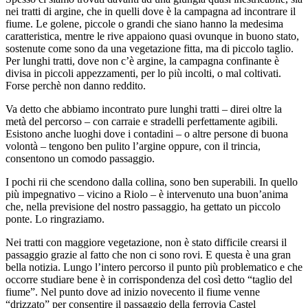
nei tratti di argine, che in quelli dove è la campagna ad incontrare il
fiume. Le golene, piccole o grandi che siano hanno la medesima
caratteristica, mentre le rive appaiono quasi ovunque in buono stato,
sostenute come sono da una vegetazione fitta, ma di piccolo taglio.
Per lunghi tratti, dove non c’è argine, la campagna confinante è
divisa in piccoli appezzamenti, per lo più incolti, o mal coltivati.
Forse perchè non danno reddito.
Va detto che abbiamo incontrato pure lunghi tratti – direi oltre la
metà del percorso – con carraie e stradelli perfettamente agibili.
Esistono anche luoghi dove i contadini – o altre persone di buona
volontà – tengono ben pulito l’argine oppure, con il trincia,
consentono un comodo passaggio.
I pochi rii che scendono dalla collina, sono ben superabili. In quello
più impegnativo – vicino a Riolo – è intervenuto una buon’anima
che, nella previsione del nostro passaggio, ha gettato un piccolo
ponte. Lo ringraziamo.
Nei tratti con maggiore vegetazione, non è stato difficile crearsi il
passaggio grazie al fatto che non ci sono rovi. E questa è una gran
bella notizia. Lungo l’intero percorso il punto più problematico e che
occorre studiare bene è in corrispondenza del così detto “taglio del
fiume”. Nel punto dove ad inizio novecento il fiume venne
“drizzato” per consentire il passaggio della ferrovia Castel