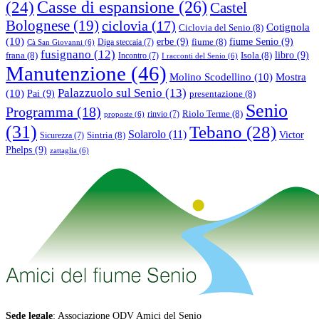
(24)
Casse di espansione
(26)
Castel
Bolognese
(19)
ciclovia
(17)
Cotignola
Ciclovia del Senio
(8)
(10)
erbe
(9)
fiume Senio
(9)
fiume
(8)
Diga steccaia
(7)
Cà San Giovanni
(6)
fusignano
(12)
libro
(9)
frana
(8)
Isola
(8)
Incontro
(7)
I racconti del Senio
(6)
Manutenzione
(46)
Molino Scodellino
(10)
Mostra
Palazzuolo sul Senio
(13)
(10)
Pai
(9)
presentazione
(8)
Senio
Programma
(18)
Riolo Terme
(8)
rinvio
(7)
proposte
(6)
(31)
Tebano
(28)
Solarolo
(11)
Victor
Sintria
(8)
Sicurezza
(7)
Phelps
(9)
zattaglia
(6)
Sede legale
: Associazione ODV Amici del Senio