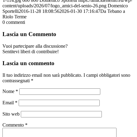
T-114.jpg
600
800
Domenico Sportelli
https://amicidelsenio.eu/wp-
content/uploads/2026/07/logo_amici-del-senio-26.png
Domenico
Sportelli
2016-11-28 18:08:56
2026-01-30 17:16:47
Da Tebano a
Riolo Terme
0
commenti
Lascia un Commento
Vuoi partecipare alla discussione?
Sentitevi liberi di contribuire!
Lascia un commento
Il tuo indirizzo email non sarà pubblicato.
I campi obbligatori sono
contrassegnati
*
Nome
*
Email
*
Sito web
Commento
*