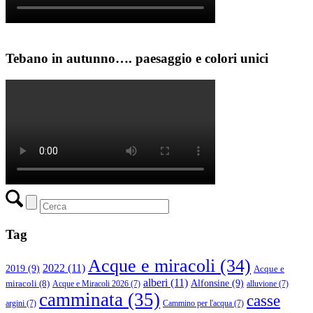
Tebano in autunno…. paesaggio e colori unici
Tag
Acque e miracoli
(34)
2022
(11)
2019
(9)
Acque e
alberi
(11)
Alfonsine
(9)
miracoli
(8)
Acque e Miracoli 2026
(7)
alluvione
(7)
camminata
(35)
casse
argini
(7)
Cammino per l'acqua
(7)