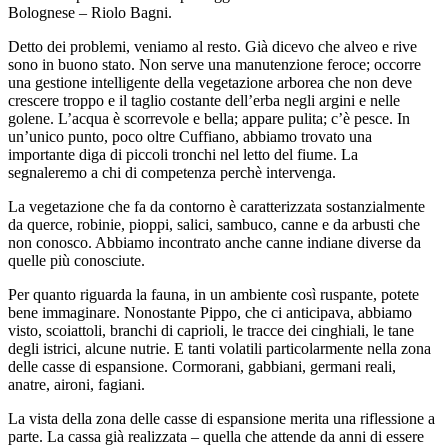
Bolognese – Riolo Bagni.
Detto dei problemi, veniamo al resto. Già dicevo che alveo e rive
sono in buono stato. Non serve una manutenzione feroce; occorre
una gestione intelligente della vegetazione arborea che non deve
crescere troppo e il taglio costante dell’erba negli argini e nelle
golene. L’acqua è scorrevole e bella; appare pulita; c’è pesce. In
un’unico punto, poco oltre Cuffiano, abbiamo trovato una
importante diga di piccoli tronchi nel letto del fiume. La
segnaleremo a chi di competenza perchè intervenga.
La vegetazione che fa da contorno è caratterizzata sostanzialmente
da querce, robinie, pioppi, salici, sambuco, canne e da arbusti che
non conosco. Abbiamo incontrato anche canne indiane diverse da
quelle più conosciute.
Per quanto riguarda la fauna, in un ambiente così ruspante, potete
bene immaginare. Nonostante Pippo, che ci anticipava, abbiamo
visto, scoiattoli, branchi di caprioli, le tracce dei cinghiali, le tane
degli istrici, alcune nutrie. E tanti volatili particolarmente nella zona
delle casse di espansione. Cormorani, gabbiani, germani reali,
anatre, aironi, fagiani.
La vista della zona delle casse di espansione merita una riflessione a
parte. La cassa già realizzata – quella che attende da anni di essere