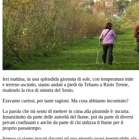
Collegamento a Mail
Ieri mattina, in una splendida giornata di sole, con temperatura mite
e terreno asciutto, siamo andati a piedi da Tebano a Riolo Terme,
risalendo la riva di sinistra del Senio.
Eravamo curiosi, per tante ragioni. Ma cosa abbiamo incontrato?
La parola che mi sento di mettere in cima alla piramide è: incuria.
Innanzitutto da parte delle autorità del fiume, poi da parte di diversi
privati confinanti e anche da parte di chi utilizza il fiume per il
proprio passatempo.
Spesso ci siamo trovati davanti ad una giungla quasi inestricabile, sia