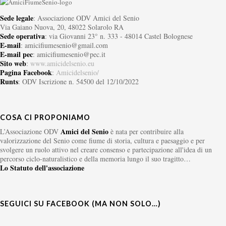
Sede legale
: Associazione ODV Amici del Senio
Via Gaiano Nuova, 20, 48022 Solarolo RA
Sede operativa
: via Giovanni 23° n. 333 - 48014 Castel Bolognese
E-mail
: amicifiumesenio@gmail.com
E-mail pec
: amicifiumesenio@pec.it
Sito web
:
www.amicidelsenio.eu
Pagina Facebook
:
Amicidelsenio/
Runts
: ODV Iscrizione n. 54500 del 12/10/2022
COSA CI PROPONIAMO
Amici del Senio
L’Associazione ODV
è nata per contribuire alla
valorizzazione del Senio come fiume di storia, cultura e paesaggio e per
svolgere un ruolo attivo nel creare consenso e partecipazione all'idea di un
percorso ciclo-naturalistico e della memoria lungo il suo tragitto…
Lo Statuto dell'associazione
SEGUICI SU FACEBOOK (MA NON SOLO…)