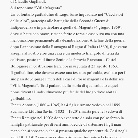
di Claudio Gagliardi.
Sul toponimo “Villa Magenta”
Un volontario garibaldino di Lugo, forse inquadrato nei “Cacciatori
delle Alpi”, partecipa alle battaglie della Seconda Guerra di
Indipendenza e in particolare a quella di Magenta (4 giugno 1859),
dove si batte con onore, rimane ferito e torna a casa vivo ma con una
menomazione permanente alla deambulazione. Alla fine della guerra,
dopo l’annessione della Romagna al Regno d’Italia (1860), il governo
assegna al nostro eroe una casa e un modesto triangolo di terra da
coltivare, posto tra il fiume Senio e la ferrovia Ravenna – Castel
Bolognese in costruzione (sarà poi inaugurata il 23 agosto 1863).
Il garibaldino, che doveva essere una testa un po’ calda, esaltato per il
suo passato, dipinge i muri della casa di rosso magenta e la definisce
“Villa Magenta”. Tutti parlano della storia di quel soldato e quel
nome diventa l’individuazione più facile del luogo dove abita il
garibaldino.
Fenati Antonio (1860 – 1945) ha 4 figli e rimane vedovo nel 1899.
Sua madre Liduina Savini (1832 – 1920) rimasta pure lei vedova di
Fenati Remigio nel 1903; dopo aver retto da sola con polso fermo la
famiglia patriarcale per diversi anni, decide di sistemare i figli man
mano che si sposano o che si presenta qualche opportunità. Così negli
anni 1911-1912 cerca una sistemazione per Antonio e la trova con