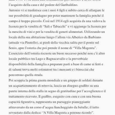
l’acquisto della casa e del podere del Garibaldino.
Antonio vi si trasferisce con i suoi 4 figli e subito cerca di allargare le
sue possibilità di guadagno per poter mantenere la famiglia perché il
campo è troppo piccolo. Così nel 1914 egli acquista da una vedova la
licenza per la vendita di “Sali e Tabacchi” e vi aggiunge la licenza per
la mescita di vini e per la vendita di generi alimentari. Utilizzando un
locale della sua abitazione lungo l’allora via Alberico da Barbiano
(attuale via Piratello), ai piedi della vecchia salita per il ponte sul
Senio, apre l’osteria che poi prende il nome di “Villa Magenta”.
L’esercizio dell’osteria riscuote un buon successo perché non c’è altro
locale pubblico tra Lugo e Bagnacavallo e la proverbiale
disponibilità della famiglia a preparare pasti a base di carne ai ferri e
di salumi trova molti estimatori tra i mercanti e i birocciai che
percorrono quella strada.
Poi scoppia la prima guerra mondiale e un gruppo di soldati durante
un acquartieramento di retrovia, lascia un disegno-graffito su una
parete interna della stalla in segno di gratitudine per l’accoglienza e il
trattamento ricevuto. Il graffito, eseguito con cura e con una buona
capacità figurativa, rappresenta un paesaggio pianeggiante
attraversato da un corso d’acqua fiancheggiato da betulle; il tutto
sovrastato dalla dedica: “A Villa Magenta a perenne ricordo”.