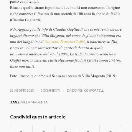
passo con i tempi.
Rimane quello strano toponimo di cui molti non conoscono l’origine
e che conserva il fascino di una società di 100 anni fa che sa di favola.
(Claudio Gagliardi)
Ndr. Aggiungo alle info di Claudio Gagliardi che le mie reminescenze
lughesi dicono che Villa Magenta, nel corso degli anni cinquanta era
uno dei luoghi in cui
Giovanni Battista Giuffrè
, il banchiere di Dio,
riceveva i clienti sottoscrittori di quote di denaro al quale
prometteva interessi dal 70 al 100%. La truffa fu presto scoperta e
Giuffrè morì in miseria. Particolarmente frodati i frati cappuccini (ma
forse non tutti).
Foto: Raccolta di erbe sul Senio nei pressi di Villa Magenta (2019)
/
/
28 AGOSTO 2020
0 COMMENTI
DA
DOMENICO SPORTELLI
TAGS:
VILLA MAGENTA
Condividi questo articolo