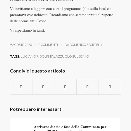
Vi invitiamo a leggere con cura il programma (clic sulla foto) e a
prenotarvi ove richiesto. Ricordiamo che saremo tenuti al rispetto
delle norme anti Covid.
Vi aspettiamo in tanti.
/
/
9 AGOSTO 2020
0 COMMENTI
DA
DOMENICO SPORTELLI
TAGS:
LUCIANO RIDOLFI
,
PALAZZUOLO SUL SENIO
Condividi questo articolo
Potrebbero interessarti
Arrivano diario e foto della Camminata per
l’acqua 2019 lungo il fiume Senio