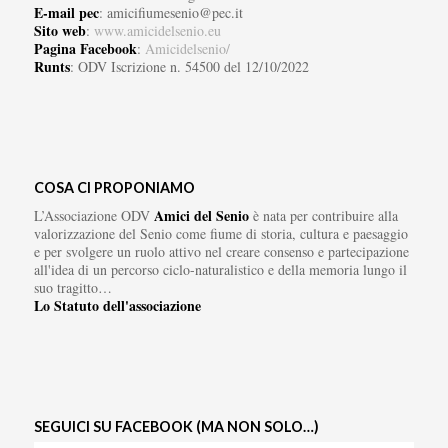
E-mail pec
: amicifiumesenio@pec.it
Sito web
:
www.amicidelsenio.eu
Pagina Facebook
:
Amicidelsenio/
Runts
: ODV Iscrizione n. 54500 del 12/10/2022
COSA CI PROPONIAMO
Amici del Senio
L’Associazione ODV
è nata per contribuire alla
valorizzazione del Senio come fiume di storia, cultura e paesaggio
e per svolgere un ruolo attivo nel creare consenso e partecipazione
all'idea di un percorso ciclo-naturalistico e della memoria lungo il
suo tragitto…
Lo Statuto dell'associazione
SEGUICI SU FACEBOOK (MA NON SOLO…)