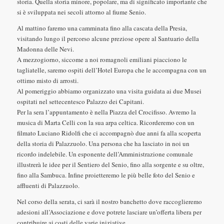
storia. Quella storia minore, popolare, ma di significato importante che
si è sviluppata nei secoli attorno al fiume Senio.
Al mattino faremo una camminata fino alla cascata della Presia,
visitando lungo il percorso alcune preziose opere al Santuario della
Madonna delle Nevi.
A mezzogiorno, siccome a noi romagnoli emiliani piacciono le
tagliatelle, saremo ospiti dell’Hotel Europa che le accompagna con un
ottimo misto di arrosti.
Al pomeriggio abbiamo organizzato una visita guidata ai due Musei
ospitati nel settecentesco Palazzo dei Capitani.
Per la sera l’appuntamento è nella Piazza del Crocifisso. Avremo la
musica di Marta Celli con la sua arpa celtica. Ricorderemo con un
filmato Luciano Ridolfi che ci accompagnò due anni fa alla scoperta
della storia di Palazzuolo. Una persona che ha lasciato in noi un
ricordo indelebile. Un esponente dell’Amministrazione comunale
illustrerà le idee per il Sentiero del Senio, fino alla sorgente e su oltre,
fino alla Sambuca. Infine proietteremo le più belle foto del Senio e
affluenti di Palazzuolo.
Nel corso della serata, ci sarà il nostro banchetto dove raccoglieremo
adesioni all’Associazione e dove potrete lasciare un’offerta libera per
contribuire ai costi delle varie iniziative.