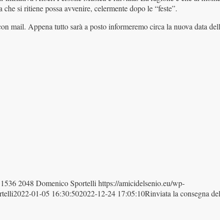
a che si ritiene possa avvenire, celermente dopo le “feste”.
con mail. Appena tutto sarà a posto informeremo circa la nuova data del
1536
2048
Domenico Sportelli
https://amicidelsenio.eu/wp-
elli
2022-01-05 16:30:50
2022-12-24 17:05:10
Rinviata la consegna del