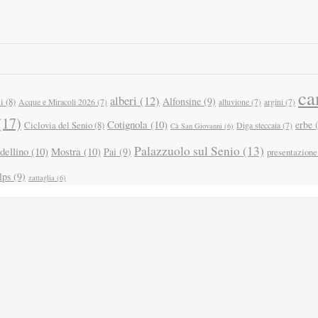
ca
alberi
(12)
Alfonsine
(9)
i
(8)
Acque e Miracoli 2026
(7)
alluvione
(7)
argini
(7)
(17)
Cotignola
(10)
erbe
(
Ciclovia del Senio
(8)
Diga steccaia
(7)
Cà San Giovanni
(6)
Palazzuolo sul Senio
(13)
dellino
(10)
Mostra
(10)
Pai
(9)
presentazione
lps
(9)
zattaglia
(6)