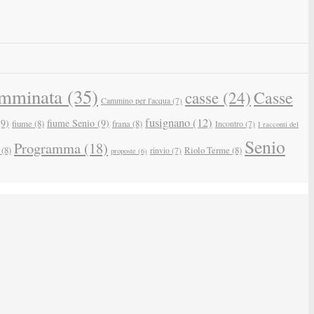
mminata
(35)
Casse
casse
(24)
Cammino per l'acqua
(7)
fusignano
(12)
9)
fiume Senio
(9)
fiume
(8)
frana
(8)
Incontro
(7)
I racconti del
Senio
Programma
(18)
(8)
Riolo Terme
(8)
rinvio
(7)
proposte
(6)