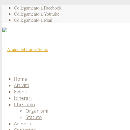
Collegamento a Facebook
Collegamento a Youtube
Collegamento a Mail
Home
Attività
Eventi
Itinerari
Chi siamo
Organismi
Statuto
Aderisci