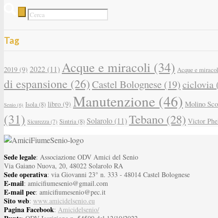
Tag
Acque e miracoli
(34)
2022
(11)
2019
(9)
Acque e miracol
di espansione
(26)
Castel Bolognese
(19)
ciclovia
Manutenzione
(46)
Molino Sco
libro
(9)
Isola
(8)
Senio
(6)
(31)
Tebano
(28)
Solarolo
(11)
Victor Phe
Sintria
(8)
Sicurezza
(7)
Sede legale
: Associazione ODV Amici del Senio
Via Gaiano Nuova, 20, 48022 Solarolo RA
Sede operativa
: via Giovanni 23° n. 333 - 48014 Castel Bolognese
E-mail
: amicifiumesenio@gmail.com
E-mail pec
: amicifiumesenio@pec.it
Sito web
:
www.amicidelsenio.eu
Pagina Facebook
:
Amicidelsenio/