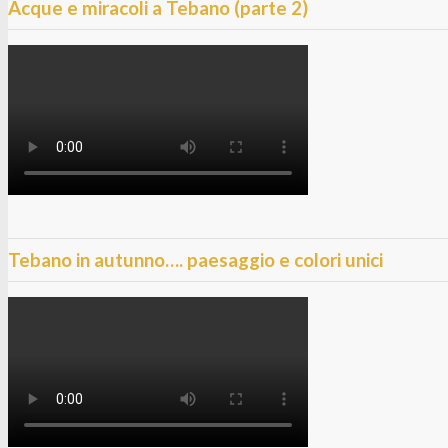
Acque e miracoli a Tebano (parte 2)
Tebano in autunno…. paesaggio e colori unici