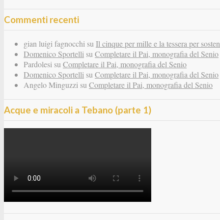
Commenti recenti
gian luigi fagnocchi
su
Il cinque per mille e la tessera per sosten
Domenico Sportelli
su
Completare il Pai, monografia del Senio
Pardolesi
su
Completare il Pai, monografia del Senio
Domenico Sportelli
su
Completare il Pai, monografia del Senio
Angelo Minguzzi
su
Completare il Pai, monografia del Senio
Acque e miracoli a Tebano (parte 1)