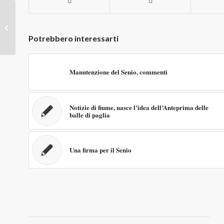
Tolta la sbarra sull’argine
del Senio
Potrebbero interessarti
Manutenzione del Senio, commenti
Notizie di fiume, nasce l’idea dell’Anteprima delle
balle di paglia
Una firma per il Senio