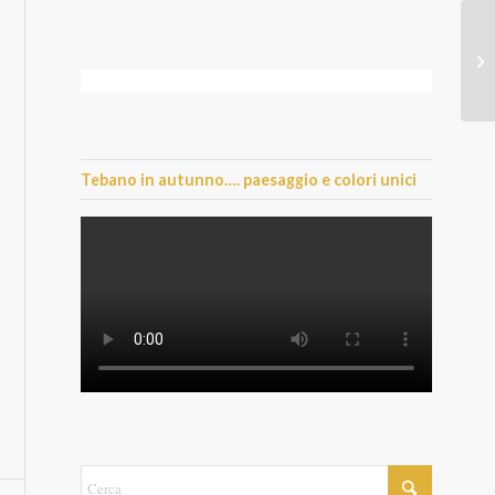
Tebano in autunno…. paesaggio e colori unici