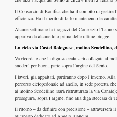
che alza l’acqua del Senio di circa 4 metri a Tebano p
Il Consorzio di Bonifica che ha il compito di gestire 
efficienza. Ha il merito di farlo mantenendo le caratter
Alcune settimane fa i ragazzi del Consorzio l’hanno 
appariva da alcune foto prima delle ultime piogge.
La ciclo via Castel Bolognese, molino Scodellino, d
Va ricordato che la diga steccaia sarà collegata al m
snoderà per buona parte sopra l’argine del Senio.
I lavori, già appaltati, partiranno dopo l’inverno. Alla
percorso ciclopedonale ad anello, in sede protetta che
al molino Scodellino (sarà ristrutturata la via Canale
proseguirà, sopra l’argine, fino alla diga steccaia di 
Il ritorno – da definire con precisione – attraverserà 
all’aperto dedicato ad Angelo Biancini.