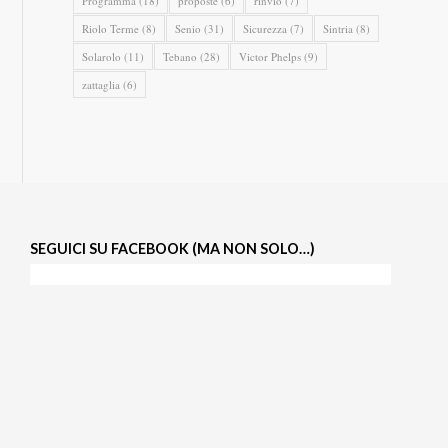
Programma
(18)
proposte
(6)
rinvio
(7)
Riolo Terme
(8)
Senio
(31)
Sicurezza
(7)
Sintria
(8)
Solarolo
(11)
Tebano
(28)
Victor Phelps
(9)
zattaglia
(6)
SEGUICI SU FACEBOOK (MA NON SOLO…)