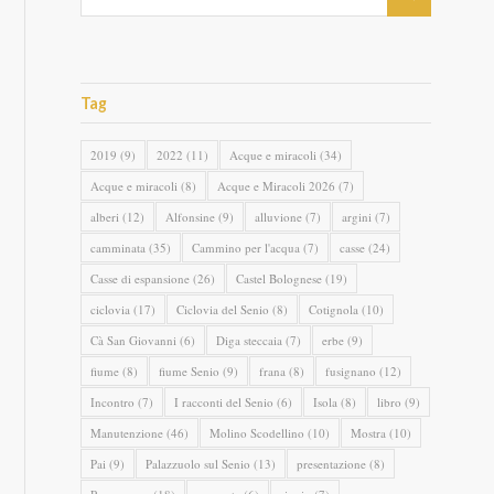
Tag
2019
(9)
2022
(11)
Acque e miracoli
(34)
Acque e miracoli
(8)
Acque e Miracoli 2026
(7)
alberi
(12)
Alfonsine
(9)
alluvione
(7)
argini
(7)
camminata
(35)
Cammino per l'acqua
(7)
casse
(24)
Casse di espansione
(26)
Castel Bolognese
(19)
ciclovia
(17)
Ciclovia del Senio
(8)
Cotignola
(10)
Cà San Giovanni
(6)
Diga steccaia
(7)
erbe
(9)
fiume
(8)
fiume Senio
(9)
frana
(8)
fusignano
(12)
Incontro
(7)
I racconti del Senio
(6)
Isola
(8)
libro
(9)
Manutenzione
(46)
Molino Scodellino
(10)
Mostra
(10)
Pai
(9)
Palazzuolo sul Senio
(13)
presentazione
(8)