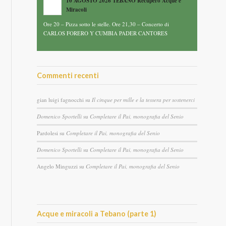
10 AGOSTO 2026 TEBANO Recupero Acque e
Miracoli
Ore 20 – Pizza sotto le stelle. Ore 21,30 – Concerto di
CARLOS FORERO Y CUMBIA PADER CANTORES
Commenti recenti
gian luigi fagnocchi
su
Il cinque per mille e la tessera per sostenerci
Domenico Sportelli
su
Completare il Pai, monografia del Senio
Pardolesi
su
Completare il Pai, monografia del Senio
Domenico Sportelli
su
Completare il Pai, monografia del Senio
Angelo Minguzzi
su
Completare il Pai, monografia del Senio
Acque e miracoli a Tebano (parte 1)