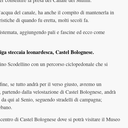
er consentire la presa del Canale dei Mulini.
l’acqua del canale, ha anche il compito di mantenerla in
istiche di quando fu eretta, molti secoli fa.
sistemata, aggiungendo pali e fascine ed ecco come
iga steccaia leonardesca, Castel Bolognese.
olino Scodellino con un percorso ciclopedonale che si
 fine, se tutto andrà per il verso giusto, avremo un
, partendo dalla velostazione di Castel Bolognese, andrà
); da qui al Senio, seguendo stradelli di campagna;
Tebano.
il centro di Castel Bolognese dove si potrà visitare il Museo