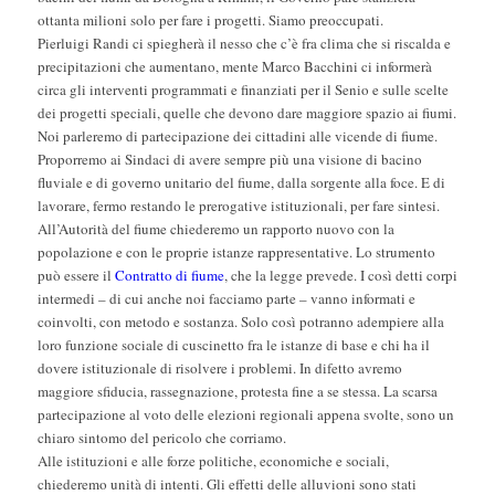
ottanta milioni solo per fare i progetti. Siamo preoccupati.
Pierluigi Randi ci spiegherà il nesso che c’è fra clima che si riscalda e
precipitazioni che aumentano, mente Marco Bacchini ci informerà
circa gli interventi programmati e finanziati per il Senio e sulle scelte
dei progetti speciali, quelle che devono dare maggiore spazio ai fiumi.
Noi parleremo di partecipazione dei cittadini alle vicende di fiume.
Proporremo ai Sindaci di avere sempre più una visione di bacino
fluviale e di governo unitario del fiume, dalla sorgente alla foce. E di
lavorare, fermo restando le prerogative istituzionali, per fare sintesi.
All’Autorità del fiume chiederemo un rapporto nuovo con la
popolazione e con le proprie istanze rappresentative. Lo strumento
può essere il
Contratto di fiume
, che la legge prevede. I così detti corpi
intermedi – di cui anche noi facciamo parte – vanno informati e
coinvolti, con metodo e sostanza. Solo così potranno adempiere alla
loro funzione sociale di cuscinetto fra le istanze di base e chi ha il
dovere istituzionale di risolvere i problemi. In difetto avremo
maggiore sfiducia, rassegnazione, protesta fine a se stessa. La scarsa
partecipazione al voto delle elezioni regionali appena svolte, sono un
chiaro sintomo del pericolo che corriamo.
Alle istituzioni e alle forze politiche, economiche e sociali,
chiederemo unità di intenti. Gli effetti delle alluvioni sono stati