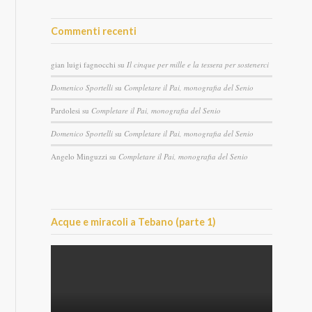
Commenti recenti
gian luigi fagnocchi
su
Il cinque per mille e la tessera per sostenerci
Domenico Sportelli
su
Completare il Pai, monografia del Senio
Pardolesi
su
Completare il Pai, monografia del Senio
Domenico Sportelli
su
Completare il Pai, monografia del Senio
Angelo Minguzzi
su
Completare il Pai, monografia del Senio
Acque e miracoli a Tebano (parte 1)