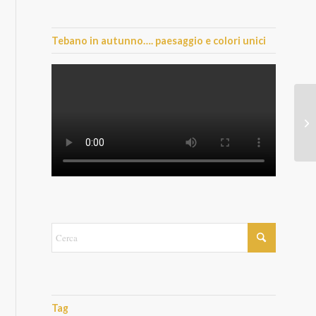
Tebano in autunno…. paesaggio e colori unici
Tag