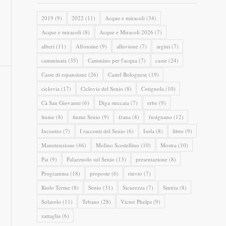
2019
(9)
2022
(11)
Acque e miracoli
(34)
Acque e miracoli
(8)
Acque e Miracoli 2026
(7)
alberi
(11)
Alfonsine
(9)
alluvione
(7)
argini
(7)
camminata
(35)
Cammino per l'acqua
(7)
casse
(24)
Casse di espansione
(26)
Castel Bolognese
(19)
ciclovia
(17)
Ciclovia del Senio
(8)
Cotignola
(10)
Cà San Giovanni
(6)
Diga steccaia
(7)
erbe
(9)
fiume
(8)
fiume Senio
(9)
frana
(8)
fusignano
(12)
Incontro
(7)
I racconti del Senio
(6)
Isola
(8)
libro
(9)
Manutenzione
(46)
Molino Scodellino
(10)
Mostra
(10)
Pai
(9)
Palazzuolo sul Senio
(13)
presentazione
(8)
Programma
(18)
proposte
(6)
rinvio
(7)
Riolo Terme
(8)
Senio
(31)
Sicurezza
(7)
Sintria
(8)
Solarolo
(11)
Tebano
(28)
Victor Phelps
(9)
zattaglia
(6)