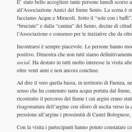
E’ stato bello accogliere tante persone lunedì scorso
all’Associazione Amici del fiume Senio. La scena è st
facciamo Acque e Miracoli. Sotto il “sole con i baffi”,
“bruciate” e dalla “canina” del Senio, decine di citta
l’Associazione e consenso per le iniziative che da oltr
Incontrarsi è sempre piacevole. Le persone hanno modo
positivo. Dimostra che non tutti siamo definitivamente 
social
. Ha destato in tutti molto interesse la visita al
oltre venti anni e non ancora concluse.
Ad dire il vero quella bassa, in territorio di Faenza, 
senso che ha contenuto tanta acqua portata dal fiume,
ricostruito il percorso del fiume i cui argini erano st
risagomatura dell’argine con sfioro di uscita verso la
pressione all’argine i prossimità di Castel Bolognese, 
Con la visita i partecipanti hanno potuto constatare co