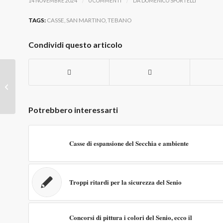
/
/
14 NOVEMBRE 2024
0 COMMENTI
DA
DOMENICO SPORTELLI
TAGS:
CASSE
,
SAN MARTINO
,
TEBANO
Condividi questo articolo
Risposta alle
segnalazioni Senio a
Isola
Potrebbero interessarti
Casse di espansione del Secchia e ambiente
Troppi ritardi per la sicurezza del Senio
Concorsi di pittura i colori del Senio, ecco il