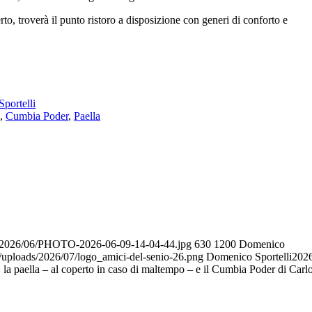
erto, troverà il punto ristoro a disposizione con generi di conforto e
portelli
,
Cumbia Poder
,
Paella
ads/2026/06/PHOTO-2026-06-09-14-04-44.jpg
630
1200
Domenico
t/uploads/2026/07/logo_amici-del-senio-26.png
Domenico Sportelli
202
, la paella – al coperto in caso di maltempo – e il Cumbia Poder di Carl