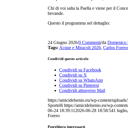
Chi di voi salta la Paella e viene per il Conc
bevande.
Questo il programma nel dettaglio:
24 Giugno 2026
/
0 Commenti
/
da
Domenico S
Tags:
Acque e Miracoli 2026
,
Carlos Forero
Condividi questo articolo
Condividi su Facebook
Condividi su X
Condividi su WhatsApp
Condividi su Pinterest
Condividi attraverso Mail
https://amicidelsenio.eu/wp-content/uplo
Sportelli
https://amicidelsenio.eu/wp-conten
06-24 18:39:11
2026-06-28 18:58:54
1 luglio
Forero
Potrebbero interessarti