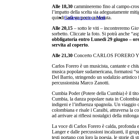
Alle 18,30
cammineremo fino al campo-cross,
l’impatto della scelta sia adeguatamente miti
quindi sarà un poco contenuta.
Collegamento a Mail
Alle 20,15
– sotto le viti – incontreremo Gi
sorbetto. Cliccate la foto. Si potrà anche “a
obbligatoria entro Lunedì 29 giugno – ore
servita al coperto
.
Alle 21,30
Concerto CARLOS FORERO 
Carlos Forero è un musicista, cantante e chit
musica popolare sudamericana, formatosi “sul
Del Barrio, stringendo un sodalizio artistico 
percussionista Marco Zanotti.
Cumbia Poder (Potere della Cumbia) è il titolo
Cumbia, la danza popolare nata in Colombia dal
indigeni e l’influenza spagnola. Un viaggio c
colombiana e risale i Caraibi, attraversa la c
ad arrivare ai riflessi nostalgici della milonga
La voce di Carlos Forero è calda, profonda 
Langer e dalle percussioni incalzanti, il gru
testi portano con loro la poesia, le storie di