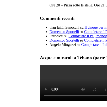
Ore 20 – Pizza sotto le stelle.
Commenti recenti
gian luigi fagnocchi
su
Il cinque per mi
Domenico Sportelli
su
Completare il 
Pardolesi
su
Completare il Pai, monog
Domenico Sportelli
su
Completare il 
Angelo Minguzzi
su
Completare il Pa
Acque e miracoli a Tebano (parte 