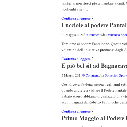
famiglia, non riuscì più a mandare avanti. 
i colleghi che […]
Continua a leggere
Lucciole al podere Panta
/
/
21 Maggio 2024
0 Commenti
da
Domenico Sport
Torniamo al podere Pantaleone. Questa volta
volantino dell’iniziativa promossa dagli
Continua a leggere
E piò bel sit ad Bagnacav
/
/
5 Maggio 2021
0 Commenti
da
Domenico Sporte
Così diceva Pavlena ancora negli anni sett
quando andrete a visitare il Podere Pantal
Sabato scorso abbiamo organizzato una visi
accompagnati da Roberto Fabbri, che gest
Continua a leggere
Primo Maggio al Poder