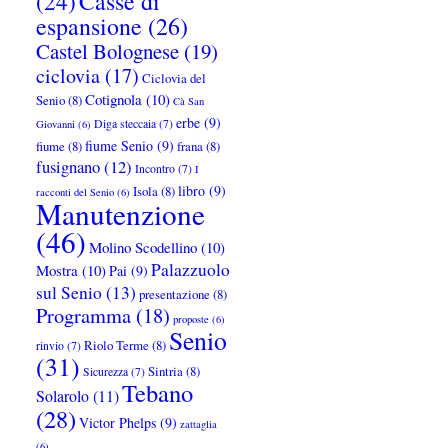
Casse di
(24)
espansione
(26)
Castel Bolognese
(19)
ciclovia
(17)
Ciclovia del
Cotignola
(10)
Senio
(8)
Cà San
erbe
(9)
Diga steccaia
(7)
Giovanni
(6)
fiume Senio
(9)
fiume
(8)
frana
(8)
fusignano
(12)
Incontro
(7)
I
libro
(9)
Isola
(8)
racconti del Senio
(6)
Manutenzione
(46)
Molino Scodellino
(10)
Palazzuolo
Mostra
(10)
Pai
(9)
sul Senio
(13)
presentazione
(8)
Programma
(18)
proposte
(6)
Senio
Riolo Terme
(8)
rinvio
(7)
(31)
Sintria
(8)
Sicurezza
(7)
Tebano
Solarolo
(11)
(28)
Victor Phelps
(9)
zattaglia
(6)