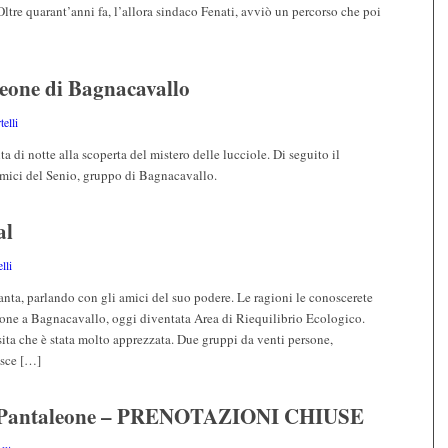
Oltre quarant’anni fa, l’allora sindaco Fenati, avviò un percorso che poi
leone di Bagnacavallo
elli
 di notte alla scoperta del mistero delle lucciole. Di seguito il
 Amici del Senio, gruppo di Bagnacavallo.
al
lli
anta, parlando con gli amici del suo podere. Le ragioni le conoscerete
eone a Bagnacavallo, oggi diventata Area di Riequilibrio Ecologico.
ta che è stata molto apprezzata. Due gruppi da venti persone,
isce […]
e Pantaleone – PRENOTAZIONI CHIUSE