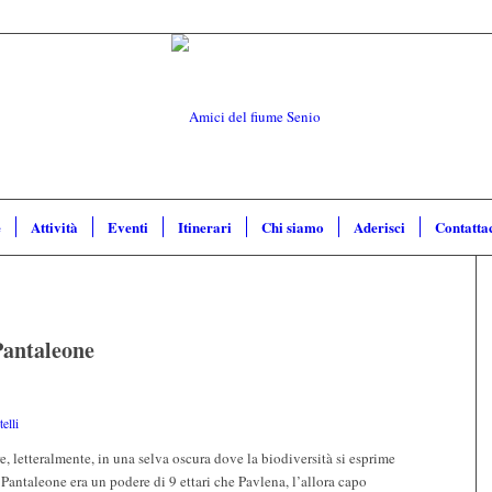
e
Attività
Eventi
Itinerari
Chi siamo
Aderisci
Contatta
Pantaleone
elli
e, letteralmente, in una selva oscura dove la biodiversità si esprime
e. Pantaleone era un podere di 9 ettari che Pavlena, l’allora capo