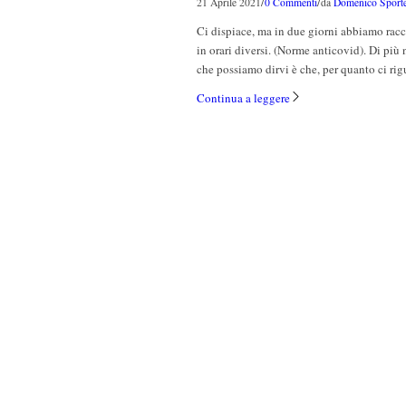
/
/
21 Aprile 2021
0 Commenti
da
Domenico Sporte
Ci dispiace, ma in due giorni abbiamo racc
in orari diversi. (Norme anticovid). Di più
che possiamo dirvi è che, per quanto ci rig
Continua a leggere