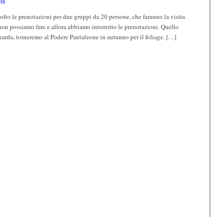
lli
olto le prenotazioni per due gruppi da 20 persone, che faranno la visita
 non possiamo fare e allora abbiamo interrotto le prenotazioni. Quello
uarda, torneremo al Podere Pantaleone in autunno per il foliage. […]