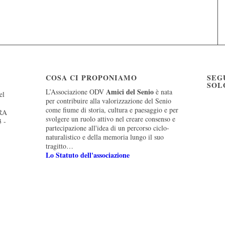
COSA CI PROPONIAMO
SEG
SOL
Amici del Senio
L’Associazione ODV
è nata
el
per contribuire alla valorizzazione del Senio
come fiume di storia, cultura e paesaggio e per
 RA
svolgere un ruolo attivo nel creare consenso e
3 -
partecipazione all'idea di un percorso ciclo-
naturalistico e della memoria lungo il suo
tragitto…
Lo Statuto dell'associazione