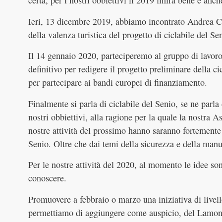
certa, per i nostri obbiettivi il 2019 finirà bene e anch
Ieri, 13 dicembre 2019, abbiamo incontrato Andrea Cor
della valenza turistica del progetto di ciclabile del S
Il 14 gennaio 2020, parteciperemo al gruppo di lavoro
definitivo per redigere il progetto preliminare della c
per partecipare ai bandi europei di finanziamento.
Finalmente si parla di ciclabile del Senio, se ne parl
nostri obbiettivi, alla ragione per la quale la nostra A
nostre attività del prossimo hanno saranno fortemente 
Senio. Oltre che dai temi della sicurezza e della man
Per le nostre attività del 2020, al momento le idee s
conoscere.
Promuovere a febbraio o marzo una iniziativa di livell
permettiamo di aggiungere come auspicio, del Lamone –