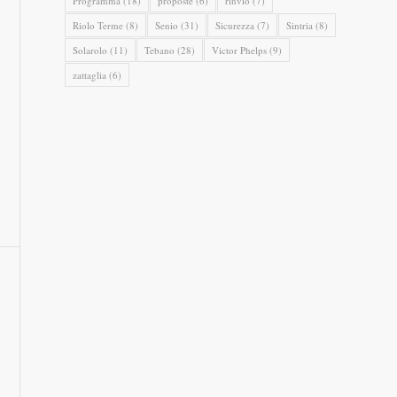
Programma
(18)
proposte
(6)
rinvio
(7)
Riolo Terme
(8)
Senio
(31)
Sicurezza
(7)
Sintria
(8)
Solarolo
(11)
Tebano
(28)
Victor Phelps
(9)
zattaglia
(6)