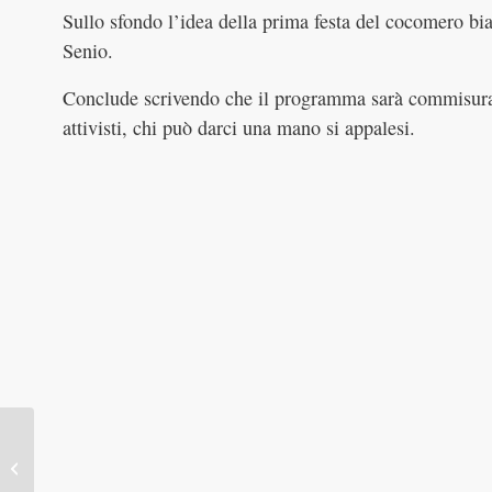
Sullo sfondo l’idea della prima festa del cocomero bian
Senio.
Conclude scrivendo che il programma sarà commisurat
attivisti, chi può darci una mano si appalesi.
Pochi, ma belli sotto il
sole.