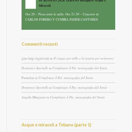
10 AGOSTO 2026 TEBANO Recupero Acque e
Miracoli
Ore 20 – Pizza sotto le stelle. Ore 21,30 – Concerto di
CARLOS FORERO Y CUMBIA PADER CANTORES
Commenti recenti
gian luigi fagnocchi
su
Il cinque per mille e la tessera per sostenerci
Domenico Sportelli
su
Completare il Pai, monografia del Senio
Pardolesi
su
Completare il Pai, monografia del Senio
Domenico Sportelli
su
Completare il Pai, monografia del Senio
Angelo Minguzzi
su
Completare il Pai, monografia del Senio
Acque e miracoli a Tebano (parte 1)