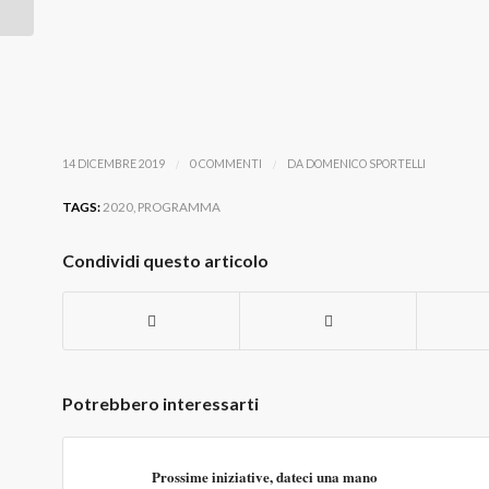
/
/
14 DICEMBRE 2019
0 COMMENTI
DA
DOMENICO SPORTELLI
TAGS:
2020
,
PROGRAMMA
Condividi questo articolo
Potrebbero interessarti
Prossime iniziative, dateci una mano