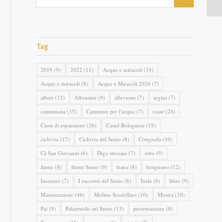
Tag
2019
(9)
2022
(11)
Acque e miracoli
(34)
Acque e miracoli
(8)
Acque e Miracoli 2026
(7)
alberi
(12)
Alfonsine
(9)
alluvione
(7)
argini
(7)
camminata
(35)
Cammino per l'acqua
(7)
casse
(24)
Casse di espansione
(26)
Castel Bolognese
(19)
ciclovia
(17)
Ciclovia del Senio
(8)
Cotignola
(10)
Cà San Giovanni
(6)
Diga steccaia
(7)
erbe
(9)
fiume
(8)
fiume Senio
(9)
frana
(8)
fusignano
(12)
Incontro
(7)
I racconti del Senio
(6)
Isola
(8)
libro
(9)
Manutenzione
(46)
Molino Scodellino
(10)
Mostra
(10)
Pai
(9)
Palazzuolo sul Senio
(13)
presentazione
(8)