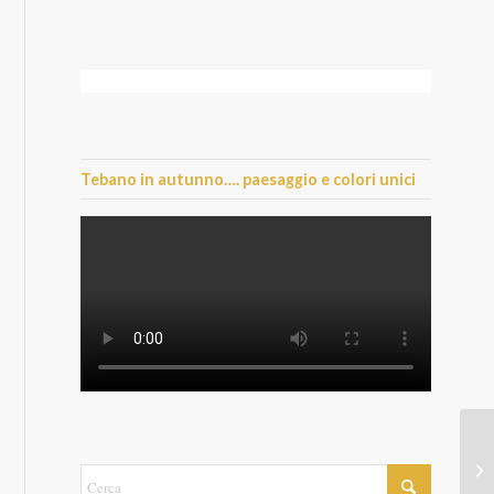
Tebano in autunno…. paesaggio e colori unici