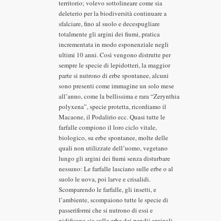
territorio; volevo sottolineare come sia
deleterio per la biodiversità continuare a
sfalciare, fino al suolo e decespugliare
totalmente gli argini dei fiumi, pratica
incrementata in modo esponenziale negli
ultimi 10 anni. Così vengono distrutte per
sempre le specie di lepidotteri, la maggior
parte si nutrono di erbe spontanee, alcuni
sono presenti come immagine un solo mese
all’anno, come la bellissima e rara “Zerynthia
polyxena”, specie protetta, ricordiamo il
Macaone, il Podalirio ecc. Quasi tutte le
farfalle compiono il loro ciclo vitale,
biologico, su erbe spontanee, molte delle
quali non utilizzate dell’uomo, vegetano
lungo gli argini dei fiumi senza disturbare
nessuno: Le farfalle lasciano sulle erbe o al
suolo le uova, poi larve e crisalidi.
Scomparendo le farfalle, gli insetti, e
l’ambiente, scompaiono tutte le specie di
passeriformi che si nutrono di essi e
nidificano sia sulle erbe dei pendii arginali,