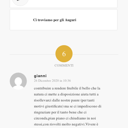
Ci troviamo per gli Auguri
6
COMMENTI
gianni
26 Dicembre 2020 in 10:36
dice:
contribuire a rendere fruibile il bello che la
natura ci mette a disposizione aiuta tutti a
risollevarci dalle nostre paure (per tanti
motivi giustificate) ma se ci impediscono di
ringraziare per il tanto bene che ci
circonda,pian piano ci chiudiamo in noi
stessi,con risvolti molto negativi.Vivere è