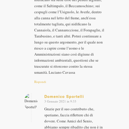
come il Saltimpalo, il Beccamoschino; sui
cespugli come l’Usignolo, le Averle, dentro
alla canna nel letto del fiume, anch’essa
totalmente tagliata, qui nidificano la
Cannaiola, il Cannareccione, il Forapaglie, il
Tarabusino, e tanti altri. Potrei continuare a
lungo su questo argomento, per il quale non
riesco a capire come l’uomo e le
Amministrazioni siano così digiune di
informazioni ambientali, questioni che se
trascurate si ritorcono contro la stessa
umanità. Luciano Cavassa
Rispondi
Domenico Sportelli
3 Gennaio 2021 in 9:33
dice:
Grazie per il suo contributo che,
speriamo, faccia riflettere chi di
dovere. Come Amici del Senio,
abbiamo sempre ribadito che non è in