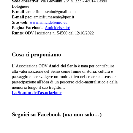
Sede operativa
: via Giovanni 23° n. 333 - 48014 Castel
Bolognese
E-mail
: amicifiumesenio@gmail.com
E-mail pec
: amicifiumesenio@pec.it
Sito web
:
www.amicidelsenio.eu
Pagina Facebook
:
Amicidelsenio/
Runts
: ODV Iscrizione n. 54500 del 12/10/2022
Cosa ci proponiamo
L’Associazione ODV
Amici del Senio
è nata per contribuire
alla valorizzazione del Senio come fiume di storia, cultura e
paesaggio e per svolgere un ruolo attivo nel creare consenso e
partecipazione all'idea di un percorso ciclo-naturalistico e della
memoria lungo il suo tragitto…
Lo Statuto dell'associazione
Seguici su Facebook (ma non solo…)