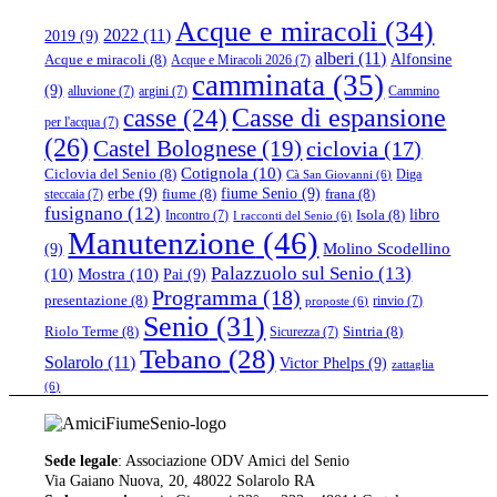
Acque e miracoli
(34)
2022
(11)
2019
(9)
alberi
(11)
Alfonsine
Acque e miracoli
(8)
Acque e Miracoli 2026
(7)
camminata
(35)
(9)
alluvione
(7)
argini
(7)
Cammino
casse
(24)
Casse di espansione
per l'acqua
(7)
(26)
Castel Bolognese
(19)
ciclovia
(17)
Cotignola
(10)
Ciclovia del Senio
(8)
Diga
Cà San Giovanni
(6)
erbe
(9)
fiume Senio
(9)
fiume
(8)
frana
(8)
steccaia
(7)
fusignano
(12)
libro
Isola
(8)
Incontro
(7)
I racconti del Senio
(6)
Manutenzione
(46)
(9)
Molino Scodellino
Palazzuolo sul Senio
(13)
(10)
Mostra
(10)
Pai
(9)
Programma
(18)
presentazione
(8)
rinvio
(7)
proposte
(6)
Senio
(31)
Riolo Terme
(8)
Sintria
(8)
Sicurezza
(7)
Tebano
(28)
Solarolo
(11)
Victor Phelps
(9)
zattaglia
(6)
Sede legale
: Associazione ODV Amici del Senio
Via Gaiano Nuova, 20, 48022 Solarolo RA