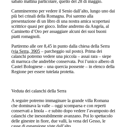
sabato mattina particolare, quello del 28 di maggio.
Cammineremo per vedere il Senio dall’alto, lungo uno dai
più bei crinali della Romagna. Poi saremo alla
presentazione di un libro di una nostra amica scopertasi
scrittrice quasi per gioco. Infine andremo da Angela, al
Caminetto d’Oro per assaggiare alcuni dei suoi buoni
piatti romagnoli.
Partiremo alle ore 8,45 in punto dalla chiesa della Serra
(
via Serra, 3905
– parcheggio sul posto). Prima dei
calanchi potremo vedere una piccola – assai rara – siepe
di marruca che andrebbe conservata. Poi l’unico albero di
Castel Bolognese – una quercia possente – in elenco della
Regione per essere tutelata protetta.
Veduta dei calanchi della Serra
A seguire potremo immaginare la grande villa Romana
che dominava la valle – oggi scomparsa e con reperti
conservati a Imola – e subito dopo vedere l’avamposto dei
calanchi che inesorabilmente avanzano. Poi lo spettacolo
delle ginestre in fiore, due valli, la vena del Gesso, le
casse di espansione viste dall’alto.