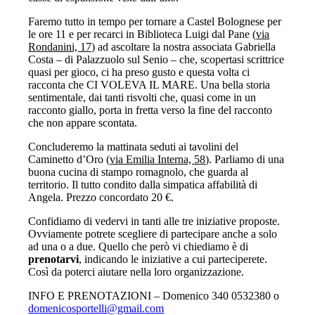
Faremo tutto in tempo per tornare a Castel Bolognese per
le ore 11 e per recarci in Biblioteca Luigi dal Pane (
via
Rondanini, 17)
ad ascoltare la nostra associata Gabriella
Costa – di Palazzuolo sul Senio – che, scopertasi scrittrice
quasi per gioco, ci ha preso gusto e questa volta ci
racconta che CI VOLEVA IL MARE. Una bella storia
sentimentale, dai tanti risvolti che, quasi come in un
racconto giallo, porta in fretta verso la fine del racconto
che non appare scontata.
Concluderemo la mattinata seduti ai tavolini del
Caminetto d’Oro (
via Emilia Interna, 58
). Parliamo di una
buona cucina di stampo romagnolo, che guarda al
territorio. Il tutto condito dalla simpatica affabilità di
Angela. Prezzo concordato 20 €.
Confidiamo di vedervi in tanti alle tre iniziative proposte.
Ovviamente potrete scegliere di partecipare anche a solo
ad una o a due. Quello che però vi chiediamo è di
prenotarvi
, indicando le iniziative a cui parteciperete.
Così da poterci aiutare nella loro organizzazione.
INFO E PRENOTAZIONI – Domenico 340 0532380 o
domenicosportelli@gmail.com