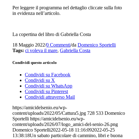
Per leggere il programma nel dettaglio cliccate sulla foto
in evidenza nell’articolo.
La copertina del libro di Gabriella Costa
18 Maggio 2022
/
0 Commenti
/
da
Domenico Sportelli
Tags:
ci voleva il mare
,
Gabriella Costa
Condividi questo articolo
Condividi su Facebook
Condividi su X
Condividi su WhatsApp
Condividi su Pinterest
Condividi attraverso Mail
https://amicidelsenio.eu/wp-
content/uploads/2022/05/Cattura5.jpg
728
533
Domenico
Sportelli
https://amicidelsenio.eu/wp-
content/uploads/2026/07/logo_amici-del-senio-26.png
Domenico Sportelli
2022-05-18 11:16:09
2022-05-25
13:38:18
Un sabato particolare di cammino, libri e buona