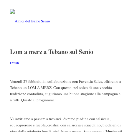
Lom a merz a Tebano sul Senio
Eventi
Venerdì 27 febbraio, in collaborazione con Faventia Sales, offriremo a
Tebano un LOM A MERZ. Con questo, nel solco di una vecchia
tradizione contadina, auguriamo una buona stagione alla campagna e
a tutti. Questo il programma:
Vi invitiamo a passare a trovarci. Avremo piadina con salsiccia,
squacquerone e rucola, crostini con salsiccia e stracchino, bicchieri di
Musicanti
vino delle etichette locali, bisò, birra e acqua. Suoneranno i