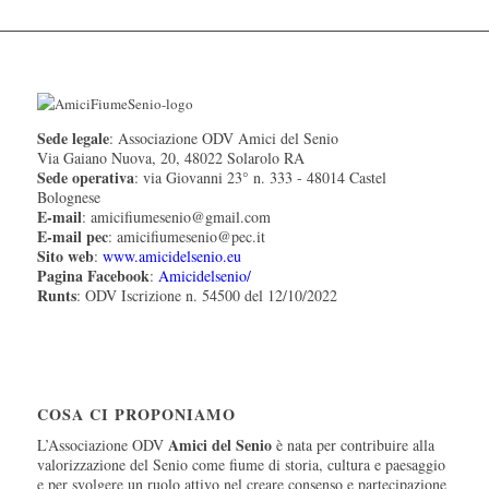
Sede legale
: Associazione ODV Amici del Senio
Via Gaiano Nuova, 20, 48022 Solarolo RA
Sede operativa
: via Giovanni 23° n. 333 - 48014 Castel
Bolognese
E-mail
: amicifiumesenio@gmail.com
E-mail pec
: amicifiumesenio@pec.it
Sito web
:
www.amicidelsenio.eu
Pagina Facebook
:
Amicidelsenio/
Runts
: ODV Iscrizione n. 54500 del 12/10/2022
COSA CI PROPONIAMO
Amici del Senio
L’Associazione ODV
è nata per contribuire alla
valorizzazione del Senio come fiume di storia, cultura e paesaggio
e per svolgere un ruolo attivo nel creare consenso e partecipazione