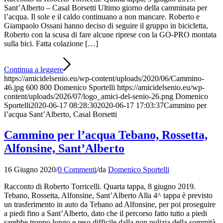
Sant’Alberto – Casal Borsetti Ultimo giorno della camminata per
l’acqua. Il sole e il caldo continuano a non mancare. Roberto e
Giampaolo Ossani hanno deciso di seguire il gruppo in bicicletta,
Roberto con la scusa di fare alcune riprese con la GO-PRO montata
sulla bici. Fatta colazione […]
Continua a leggere
https://amicidelsenio.eu/wp-content/uploads/2020/06/Cammino-
46.jpg
600
800
Domenico Sportelli
https://amicidelsenio.eu/wp-
content/uploads/2026/07/logo_amici-del-senio-26.png
Domenico
Sportelli
2020-06-17 08:28:30
2020-06-17 17:03:37
Cammino per
l’acqua Sant’Alberto, Casal Borsetti
Cammino per l’acqua Tebano, Rossetta,
Alfonsine, Sant’Alberto
16 Giugno 2020
/
0 Commenti
/
da
Domenico Sportelli
Racconto di Roberto Torricelli. Quarta tappa, 8 giugno 2019.
Tebano, Rossetta, Alfonsine, Sant’Alberto Alla 4^ tappa è previsto
un trasferimento in auto da Tebano ad Alfonsine, per poi proseguire
a piedi fino a Sant’Alberto, dato che il percorso fatto tutto a piedi
sarebbe troppo lungo e reso difficile dalla non pulizia della sommità