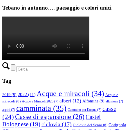
Tebano in autunno…. paesaggio e colori unici
Tag
Acque e miracoli
(34)
2022
(11)
2019
(9)
Acque e
alberi
(12)
Alfonsine
(9)
miracoli
(8)
Acque e Miracoli 2026
(7)
alluvione
(7)
camminata
(35)
casse
argini
(7)
Cammino per l'acqua
(7)
(24)
Casse di espansione
(26)
Castel
Bolognese
(19)
ciclovia
(17)
Cotignola
Ciclovia del Senio
(8)