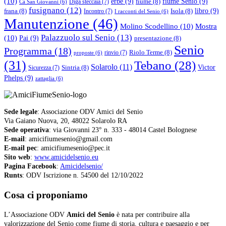
(10)
erbe
(9)
fiume Senio
(9)
fiume
(8)
Diga steccaia
(7)
Cà San Giovanni
(6)
fusignano
(12)
libro
(9)
frana
(8)
Isola
(8)
Incontro
(7)
I racconti del Senio
(6)
Manutenzione
(46)
Molino Scodellino
(10)
Mostra
Palazzuolo sul Senio
(13)
(10)
Pai
(9)
presentazione
(8)
Senio
Programma
(18)
Riolo Terme
(8)
rinvio
(7)
proposte
(6)
(31)
Tebano
(28)
Solarolo
(11)
Victor
Sintria
(8)
Sicurezza
(7)
Phelps
(9)
zattaglia
(6)
Sede legale
: Associazione ODV Amici del Senio
Via Gaiano Nuova, 20, 48022 Solarolo RA
Sede operativa
: via Giovanni 23° n. 333 - 48014 Castel Bolognese
E-mail
: amicifiumesenio@gmail.com
E-mail pec
: amicifiumesenio@pec.it
Sito web
:
www.amicidelsenio.eu
Pagina Facebook
:
Amicidelsenio/
Runts
: ODV Iscrizione n. 54500 del 12/10/2022
Cosa ci proponiamo
L’Associazione ODV
Amici del Senio
è nata per contribuire alla
valorizzazione del Senio come fiume di storia, cultura e paesaggio e per