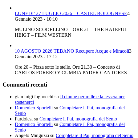
LUNEDI’ 27 LUGLIO 2026 – CASTEL BOLOGNESE
4
Gennaio 2023 - 10:10
MULINO SCODELLINO – ORE 21 – THE HATEFUL
HEIGT – FILM WESTERN
10 AGOSTO 2026 TEBANO Recupero Acque e Miracoli
3
Gennaio 2023 - 17:12
Ore 20 – Pizza sotto le stelle. Ore 21,30 – Concerto di
CARLOS FORERO Y CUMBIA PADER CANTORES
Commenti recenti
gian luigi fagnocchi
su
Il cinque per mille e la tessera per
sostenerci
Domenico Sportelli
su
Completare il Pai, monografia del
Senio
Pardolesi
su
Completare il Pai, monografia del Senio
Domenico Sportelli
su
Completare il Pai, monografia del
Senio
Angelo Minguzzi
su
Completare il Pai, monografia del Senio