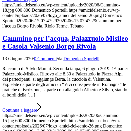
https://amicidelsenio.eu/wp-content/uploads/2020/06/Cammino-
18.jpg
600
800
Domenico Sportelli
https://amicidelsenio.eu/wp-
content/uploads/2026/07/logo_amici-del-senio-26.png
Domenico
Sportelli
2020-06-15 07:47:29
2020-06-15 07:47:29
Cammino per
l’acqua Borgo Rivola, Riolo Terme, Tebano
Cammino per l’acqua, Palazzuolo Misileo
e Casola Valsenio Borgo Rivola
13 Giugno 2020
/
0 Commenti
/
da
Domenico Sportelli
Racconto di Silvio Marchi. Seconda tappa, 6 giugno 2019. 1^ parte:
Palazzuolo-Misileo. Ritrovo alle 8,30 a Palazzuolo in Piazza Alpi
dei partecipanti, si aggiunge Berta, la cucciola di Valentina.
Espletate da parte degli amici di “Vivi consapevole in Romagna” le
pratiche di iscrizione, si parte con alla guida Alberto e Silvio, stando
ai bordi della […]
Continua a leggere
https://amicidelsenio.eu/wp-content/uploads/2020/06/Cammino-
15.jpg
600
800
Domenico Sportelli
https://amicidelsenio.eu/wp-
content/uploads/2026/07/logo_amici-del-senio-26.png
Domenico