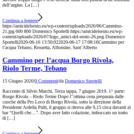
dell’argine. La […]
Continua a leggere
https://amicidelsenio.eu/wp-content/uploads/2020/06/Cammino-
21.jpg
600
800
Domenico Sportelli
https://amicidelsenio.eu/wp-
content/uploads/2026/07/logo_amici-del-senio-26.png
Domenico
Sportelli
2020-06-16 13:50:02
2020-06-17 17:08:16
Cammino per
l’acqua Tebano, Rossetta, Alfonsine, Sant’Alberto
Cammino per l’acqua Borgo Rivola,
Riolo Terme, Tebano
15 Giugno 2020
/
0 Commenti
/
da
Domenico Sportelli
Racconto di Silvio Marchi. Terza tappa, 7 giugno 2019. 1^ parte:
Borgo Rivola – Riolo Terme Dopo l’’ottima cena preparata dalle
cuoche della Pro Loco di Borgo Rivola, sotto la direzione della
Presidente Ardelia Pulti, il gruppo si ritrova alle 9,15 circa davanti al
bar “Quelli che…”. Dopo aver fatto colazione, imboccato un tratto
di […]
Continua a leggere