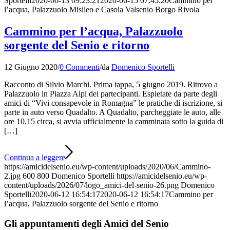
Sportelli
2020-06-13 09:23:21
2020-06-15 07:45:20
Cammino per
l’acqua, Palazzuolo Misileo e Casola Valsenio Borgo Rivola
Cammino per l’acqua, Palazzuolo
sorgente del Senio e ritorno
12 Giugno 2020
/
0 Commenti
/
da
Domenico Sportelli
Racconto di Silvio Marchi. Prima tappa, 5 giugno 2019. Ritrovo a
Palazzuolo in Piazza Alpi dei partecipanti. Espletate da parte degli
amici di “Vivi consapevole in Romagna” le pratiche di iscrizione, si
parte in auto verso Quadalto. A Quadalto, parcheggiate le auto, alle
ore 10,15 circa, si avvia ufficialmente la camminata sotto la guida di
[…]
Continua a leggere
https://amicidelsenio.eu/wp-content/uploads/2020/06/Cammino-
2.jpg
600
800
Domenico Sportelli
https://amicidelsenio.eu/wp-
content/uploads/2026/07/logo_amici-del-senio-26.png
Domenico
Sportelli
2020-06-12 16:54:17
2020-06-12 16:54:17
Cammino per
l’acqua, Palazzuolo sorgente del Senio e ritorno
Gli appuntamenti degli Amici del Senio