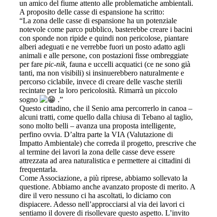
un amico del fiume attento alle problematiche ambientali.
A proposito delle casse di espansione ha scritto:
“La zona delle casse di espansione ha un potenziale
notevole come parco pubblico, basterebbe creare i bacini
con sponde non ripide e quindi non pericolose, piantare
alberi adeguati e ne verrebbe fuori un posto adatto agli
animali e alle persone, con postazioni fisse ombreggiate
per fare
pic-nik,
fauna e uccelli acquatici (ce ne sono già
tanti, ma non visibili) si insinuerebbero naturalmente e
percorso ciclabile, invece di creare delle vasche sterili
recintate per la loro pericolosità. Rimarrà un piccolo
sogno
.”
Questo cittadino, che il Senio ama percorrerlo in canoa –
alcuni tratti, come quello dalla chiusa di Tebano al taglio,
sono molto belli – avanza una proposta intelligente,
perfino ovvia. D’altra parte la VIA (Valutazione di
Impatto Ambientale) che correda il progetto, prescrive che
al termine dei lavori la zona delle casse deve essere
attrezzata ad area naturalistica e permettere ai cittadini di
frequentarla.
Come Associazione, a più riprese, abbiamo sollevato la
questione. Abbiamo anche avanzato proposte di merito. A
dire il vero nessuno ci ha ascoltati, lo diciamo con
dispiacere. Adesso nell’approcciarsi al via dei lavori ci
sentiamo il dovere di risollevare questo aspetto. L’invito