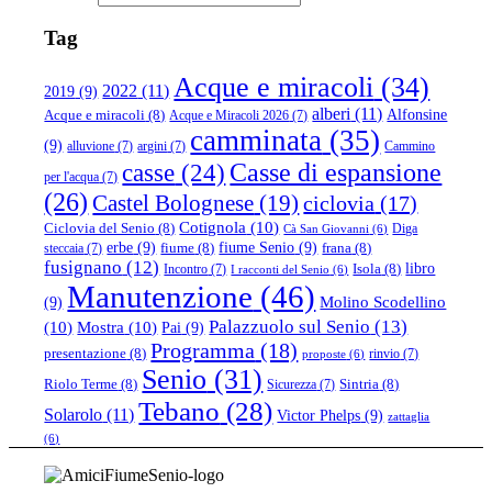
Tag
Acque e miracoli
(34)
2022
(11)
2019
(9)
alberi
(11)
Alfonsine
Acque e miracoli
(8)
Acque e Miracoli 2026
(7)
camminata
(35)
(9)
alluvione
(7)
argini
(7)
Cammino
casse
(24)
Casse di espansione
per l'acqua
(7)
(26)
Castel Bolognese
(19)
ciclovia
(17)
Cotignola
(10)
Ciclovia del Senio
(8)
Diga
Cà San Giovanni
(6)
erbe
(9)
fiume Senio
(9)
fiume
(8)
frana
(8)
steccaia
(7)
fusignano
(12)
libro
Isola
(8)
Incontro
(7)
I racconti del Senio
(6)
Manutenzione
(46)
(9)
Molino Scodellino
Palazzuolo sul Senio
(13)
(10)
Mostra
(10)
Pai
(9)
Programma
(18)
presentazione
(8)
rinvio
(7)
proposte
(6)
Senio
(31)
Riolo Terme
(8)
Sintria
(8)
Sicurezza
(7)
Tebano
(28)
Solarolo
(11)
Victor Phelps
(9)
zattaglia
(6)