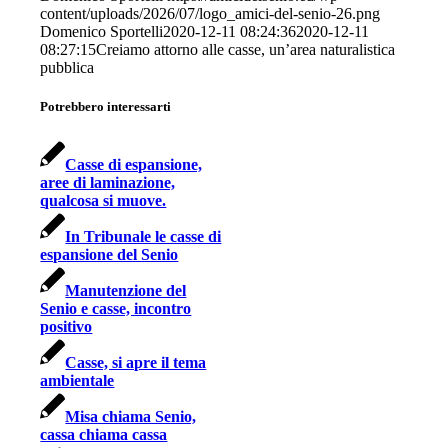
content/uploads/2026/07/logo_amici-del-senio-26.png
Domenico Sportelli
2020-12-11 08:24:36
2020-12-11
08:27:15
Creiamo attorno alle casse, un’area naturalistica
pubblica
Potrebbero interessarti
Casse di espansione,
aree di laminazione,
qualcosa si muove.
In Tribunale le casse di
espansione del Senio
Manutenzione del
Senio e casse, incontro
positivo
Casse, si apre il tema
ambientale
Misa chiama Senio,
cassa chiama cassa