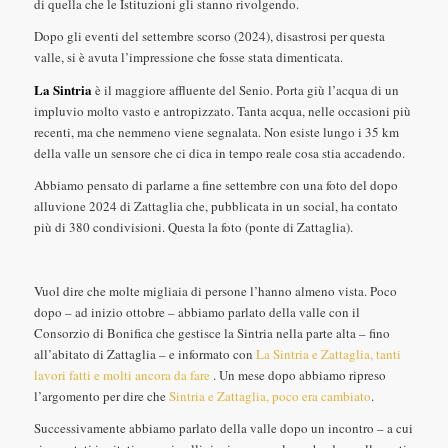
di quella che le Istituzioni gli stanno rivolgendo.
Dopo gli eventi del settembre scorso (2024), disastrosi per questa
valle, si è avuta l’impressione che fosse stata dimenticata.
La Sintria
è il maggiore affluente del Senio. Porta giù l’acqua di un
impluvio molto vasto e antropizzato. Tanta acqua, nelle occasioni più
recenti, ma che nemmeno viene segnalata. Non esiste lungo i 35 km
della valle un sensore che ci dica in tempo reale cosa stia accadendo.
Abbiamo pensato di parlarne a fine settembre con una foto del dopo
alluvione 2024 di Zattaglia che, pubblicata in un social, ha contato
più di 380 condivisioni. Questa la foto (ponte di Zattaglia).
Vuol dire che molte migliaia di persone l’hanno almeno vista. Poco
dopo – ad inizio ottobre – abbiamo parlato della valle con il
Consorzio di Bonifica che gestisce la Sintria nella parte alta – fino
all’abitato di Zattaglia – e informato con
La Sintria e Zattaglia, tanti
lavori fatti e molti ancora da fare
. Un mese dopo abbiamo ripreso
l’argomento per dire che
Sintria e Zattaglia, poco era cambiato
.
Successivamente abbiamo parlato della valle dopo un incontro – a cui