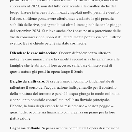
successivi al 2023, non del tutto confacente alle caratteristiche del
luogo. Essere intervenuti con mezzi cingolati molto pesanti e dentro
l’alveo, si ritiene possa avere ulteriormente minato la già precaria
stabilità delle rive, poi sgretolatesi oltre l’immaginabile con le piogge
del settembre 2024. Si rileva anche che i sassi posti a protezione delle
vie di comunicazione, sono stati letteralmente portati via con l’ultimo
evento. E ci si chiede perché sia stato così facile.
Difendere le case minacciate
. Occorre difendere senza ulteriori
indugi le case minacciate e la viabilità secondaria che garantisce alle
famiglie che le abitano il loro accesso, sulla base di interventi di
questa natura già posti in opera lungo il Senio.
Briglie da riattivare.
Si sa che hanno il compito fondamentale di
rallentare il corso dell’acqua, azione indispensabile per il controllo
della struttura del torrente e perché l’acqua giunga in modo ordinato,
e per quanto possibile controllato, nell’asta fluviale principale.
Ebbene, la furia degli eventi le ha rese precarie – se non peggio –
quasi tutte: occorre sia finanziato con urgenza un piano per la loro
riattivazione.
Legname flottante.
Si pensa occorre completare l’opera di rimozione