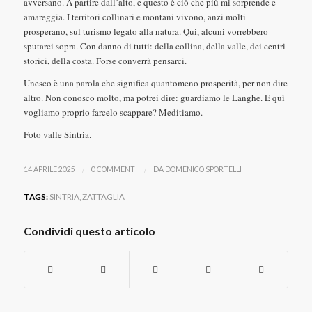
avversano. A partire dall’alto, e questo è ciò che più mi sorprende e
amareggia. I territori collinari e montani vivono, anzi molti
prosperano, sul turismo legato alla natura. Qui, alcuni vorrebbero
sputarci sopra. Con danno di tutti: della collina, della valle, dei centri
storici, della costa. Forse converrà pensarci.
Unesco è una parola che significa quantomeno prosperità, per non dire
altro. Non conosco molto, ma potrei dire: guardiamo le Langhe. E quì
vogliamo proprio farcelo scappare? Meditiamo.
Foto valle Sintria.
/
/
14 APRILE 2025
0 COMMENTI
DA
DOMENICO SPORTELLI
TAGS:
SINTRIA
,
ZATTAGLIA
Condividi questo articolo