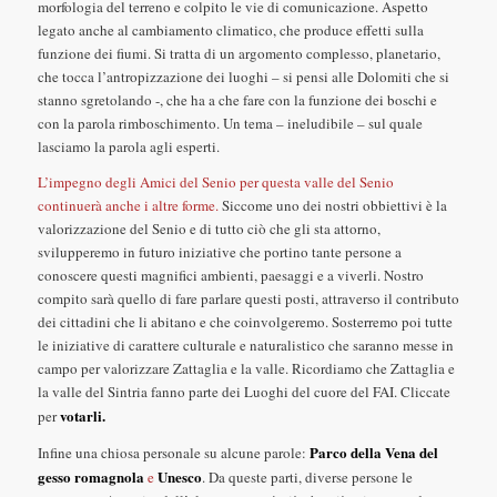
morfologia del terreno e colpito le vie di comunicazione. Aspetto
legato anche al cambiamento climatico, che produce effetti sulla
funzione dei fiumi. Si tratta di un argomento complesso, planetario,
che tocca l’antropizzazione dei luoghi – si pensi alle Dolomiti che si
stanno sgretolando -, che ha a che fare con la funzione dei boschi e
con la parola rimboschimento. Un tema – ineludibile – sul quale
lasciamo la parola agli esperti.
L’impegno degli Amici del Senio per questa valle del Senio
continuerà anche i altre forme.
Siccome uno dei nostri obbiettivi è la
valorizzazione del Senio e di tutto ciò che gli sta attorno,
svilupperemo in futuro iniziative che portino tante persone a
conoscere questi magnifici ambienti, paesaggi e a viverli. Nostro
compito sarà quello di fare parlare questi posti, attraverso il contributo
dei cittadini che li abitano e che coinvolgeremo. Sosterremo poi tutte
le iniziative di carattere culturale e naturalistico che saranno messe in
campo per valorizzare Zattaglia e la valle. Ricordiamo che Zattaglia e
la valle del Sintria fanno parte dei Luoghi del cuore del FAI. Cliccate
votarli.
per
Parco della Vena del
Infine una chiosa personale su alcune parole:
gesso romagnola
Unesco
e
. Da queste parti, diverse persone le