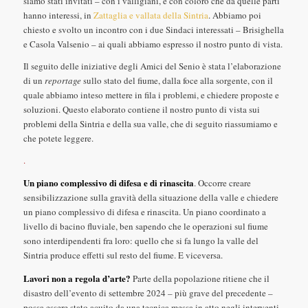
siamo stati invitati – con i valligiani, e con coloro che da quelle parti
hanno interessi, in
Zattaglia e vallata della Sintria
. Abbiamo poi
chiesto e svolto un incontro con i due Sindaci interessati – Brisighella
e Casola Valsenio – ai quali abbiamo espresso il nostro punto di vista.
Il seguito delle iniziative degli Amici del Senio è stata l’elaborazione
di un
reportage
sullo stato del fiume, dalla foce alla sorgente, con il
quale abbiamo inteso mettere in fila i problemi, e chiedere proposte e
soluzioni. Questo elaborato contiene il nostro punto di vista sui
problemi della Sintria e della sua valle, che di seguito riassumiamo e
che potete leggere.
.
Un piano complessivo di difesa e di rinascita
. Occorre creare
sensibilizzazione sulla gravità della situazione della valle e chiedere
un piano complessivo di difesa e rinascita. Un piano coordinato a
livello di bacino fluviale, ben sapendo che le operazioni sul fiume
sono interdipendenti fra loro: quello che si fa lungo la valle del
Sintria produce effetti sul resto del fiume. E viceversa.
Lavori non a regola d’arte?
Parte della popolazione ritiene che il
disastro dell’evento di settembre 2024 – più grave del precedente –
possa essere stato acuito da una tecnica messa in atto negli interventi