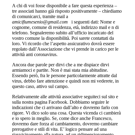
A chi di voi fosse disponibile a fare questa esperienza –
tre associati hanno già risposto positivamente – chiediamo
di comunicarci, tramite mail a
amicifiumesenio@gmail.com
i seguenti dati: Nome e
cognome, comune di residenza, età, indirizzo mail e n di
telefono. Segnaleremo subito all’ufficio incaricato del
vostro comune la disponibilità. Poi sarete contattati da
loro. Vi ricordo che l’aspetto assicurativo dovrà essere
regolato dall’Associazione che vi prende in carico per le
attività anti coronavirus.
Ancora due parole per dirvi che a me dispiace dirvi
armiamoci e partite. Non è mai stata mia abitudine.
Essendo però, fra le persone particolarmente attratte dal
virus, debbo fare attenzione e quindi non mi vederete, in
questo caso, attivo sul campo.
Relativamente alle attività associative seguiteci sul sito e
sulla nostra pagina Facebook. Dobbiamo seguire le
indicazioni che ci arrivano dall’alto e dovremo farlo con
rigore. Vi dico solo una cosa. Questa vicenda ci cambierà
e io spero in meglio. Se, come dice anche Francesco,
dovremo dare forza al cambiamento, dovremo cambiare
prerogative e stili di vita. E’ logico pensare ad una
riavvicinamento alla natura, ad un ridimensionamento