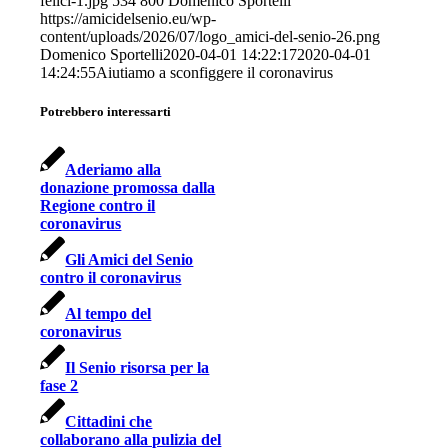
felici-1.jpg
534
800
Domenico Sportelli
https://amicidelsenio.eu/wp-
content/uploads/2026/07/logo_amici-del-senio-26.png
Domenico Sportelli
2020-04-01 14:22:17
2020-04-01
14:24:55
Aiutiamo a sconfiggere il coronavirus
Potrebbero interessarti
Aderiamo alla
donazione promossa dalla
Regione contro il
coronavirus
Gli Amici del Senio
contro il coronavirus
Al tempo del
coronavirus
Il Senio risorsa per la
fase 2
Cittadini che
collaborano alla pulizia del