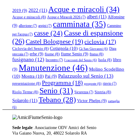
Acque e miracoli
(34)
2022
(11)
2019
(9)
alberi
(11)
Alfonsine
Acque e miracoli
(8)
Acque e Miracoli 2026
(7)
camminata
(35)
(9)
alluvione
(7)
argini
(7)
Cammino
casse
(24)
Casse di espansione
per l'acqua
(7)
(26)
Castel Bolognese
(19)
ciclovia
(17)
Cotignola
(10)
Ciclovia del Senio
(8)
Diga
Cà San Giovanni
(6)
erbe
(9)
fiume Senio
(9)
fiume
(8)
frana
(8)
steccaia
(7)
fusignano
(12)
libro
Isola
(8)
Incontro
(7)
I racconti del Senio
(6)
Manutenzione
(46)
(9)
Molino Scodellino
Palazzuolo sul Senio
(13)
(10)
Mostra
(10)
Pai
(9)
Programma
(18)
presentazione
(8)
rinvio
(7)
proposte
(6)
Senio
(31)
Riolo Terme
(8)
Sintria
(8)
Sicurezza
(7)
Tebano
(28)
Solarolo
(11)
Victor Phelps
(9)
zattaglia
(6)
Sede legale
: Associazione ODV Amici del Senio
Via Gaiano Nuova, 20, 48022 Solarolo RA