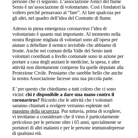
persone che ci seguono. L’associazione Amici del fiume
Senio è un’associazione di volontariato. Così i fondatori la
vollero perchè pensavano al “fare”. Al fare qualcosa per
gli altri, nel quadro dell’idea del Contratto di fiume.
Adesso in piena emergenza coronavirus l’idea di
volontariato è quanto mai importante. Al momento nella
nostra Regione migliaia di volontari sono all’opera per
aiutare a debellare il nemico invisibile che abbiamo di
fronte. Anche nei comuni della Valle del Senio tanti
volontari coordinati a livello comunale sono in azione per
portare a casa degli anziani le medicine, la spesa, e altre
attività non direttamente comprese fra quelle deputate alla
Protezione Civile. Pensiamo che sarebbe bello che anche
la nostra Associazione facesse una sua piccola parte.
E’ per questo che chiediamo a tutti coloro che ci sono
vicini:
chi è disponibile a dare una mano contro il
coronavirus?
Ricordo che le attività che i volontari
saranno chiamati a svolgere verranno espletate nel
massimo della sicurezza
. Pur tuttavia, prima di scegliere,
vi invitiamo a considerare che il virus è particolarmente
pericoloso per le persone oltre i 65 anni, specialmente se
portatori di altri malanni e per le persone immunodepresse
di qualsiasi età.