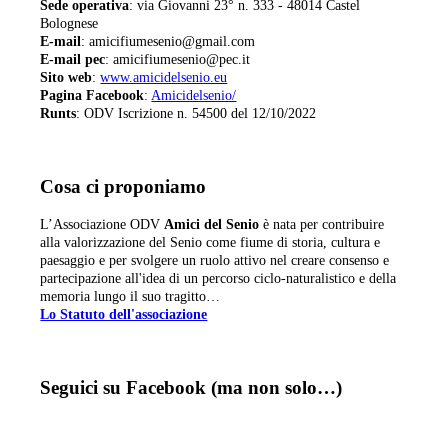
Sede operativa
: via Giovanni 23° n. 333 - 48014 Castel
Bolognese
E-mail
: amicifiumesenio@gmail.com
E-mail pec
: amicifiumesenio@pec.it
Sito web
:
www.amicidelsenio.eu
Pagina Facebook
:
Amicidelsenio/
Runts
: ODV Iscrizione n. 54500 del 12/10/2022
Cosa ci proponiamo
L’Associazione ODV
Amici del Senio
è nata per contribuire
alla valorizzazione del Senio come fiume di storia, cultura e
paesaggio e per svolgere un ruolo attivo nel creare consenso e
partecipazione all'idea di un percorso ciclo-naturalistico e della
memoria lungo il suo tragitto…
Lo Statuto dell'associazione
Seguici su Facebook (ma non solo…)