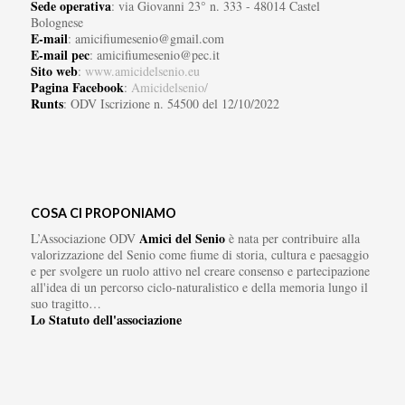
Sede operativa
: via Giovanni 23° n. 333 - 48014 Castel
Bolognese
E-mail
: amicifiumesenio@gmail.com
E-mail pec
: amicifiumesenio@pec.it
Sito web
:
www.amicidelsenio.eu
Pagina Facebook
:
Amicidelsenio/
Runts
: ODV Iscrizione n. 54500 del 12/10/2022
COSA CI PROPONIAMO
Amici del Senio
L’Associazione ODV
è nata per contribuire alla
valorizzazione del Senio come fiume di storia, cultura e paesaggio
e per svolgere un ruolo attivo nel creare consenso e partecipazione
all'idea di un percorso ciclo-naturalistico e della memoria lungo il
suo tragitto…
Lo Statuto dell'associazione