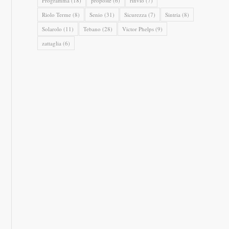
Programma
(18)
proposte
(6)
rinvio
(7)
Riolo Terme
(8)
Senio
(31)
Sicurezza
(7)
Sintria
(8)
Solarolo
(11)
Tebano
(28)
Victor Phelps
(9)
zattaglia
(6)