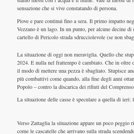
siamo messi con l’acqua e il fiume. Vale la messe di 
sensazione che si vive constatando di persona.
Piove e pare continui fino a sera. Il primo impatto ne
Vezzano è un lago. In un punto, per alcune decine di
cartello di Pericolo strada sdrucciolevole (se non sbag
La situazione di oggi non meraviglia. Quello che stupi
2024. E nulla nel frattempo è cambiato. Che in oltre
il modo di mettere una pezza è sbagliato. Stupisce anc
più combattivi come quando, alla fine degli anni ottan
Popolo – contro la discarica dei rifiuti del Comprenso
La situazione delle casse è speculare a quella di ieri: 
Verso Zattaglia la situazione appare un poco peggio ri
come le cascatelle che arrivano sulla strada scendendo