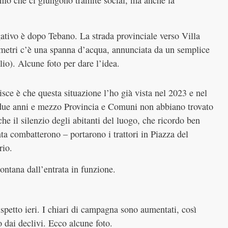
info che ci giungono tramite social, ma anche la
gativo è dopo Tebano. La strada provinciale verso Villa
 metri c’è una spanna d’acqua, annunciata da un semplice
lio). Alcune foto per dare l’idea.
sce è che questa situazione l’ho già vista nel 2023 e nel
 due anni e mezzo Provincia e Comuni non abbiano trovato
he il silenzio degli abitanti del luogo, che ricordo ben
ta combatterono – portarono i trattori in Piazza del
rio.
lontana dall’entrata in funzione.
spetto ieri. I chiari di campagna sono aumentati, così
 dai declivi. Ecco alcune foto.