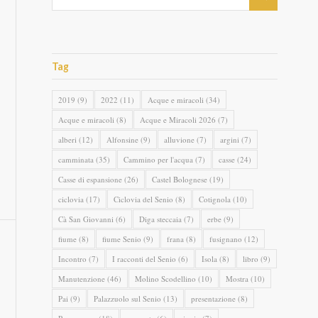
Tag
2019
(9)
2022
(11)
Acque e miracoli
(34)
Acque e miracoli
(8)
Acque e Miracoli 2026
(7)
alberi
(12)
Alfonsine
(9)
alluvione
(7)
argini
(7)
camminata
(35)
Cammino per l'acqua
(7)
casse
(24)
Casse di espansione
(26)
Castel Bolognese
(19)
ciclovia
(17)
Ciclovia del Senio
(8)
Cotignola
(10)
Cà San Giovanni
(6)
Diga steccaia
(7)
erbe
(9)
fiume
(8)
fiume Senio
(9)
frana
(8)
fusignano
(12)
Incontro
(7)
I racconti del Senio
(6)
Isola
(8)
libro
(9)
Manutenzione
(46)
Molino Scodellino
(10)
Mostra
(10)
Pai
(9)
Palazzuolo sul Senio
(13)
presentazione
(8)