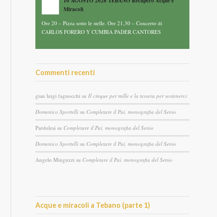
10 AGOSTO 2026 TEBANO Recupero Acque e
Miracoli
Ore 20 – Pizza sotto le stelle. Ore 21,30 – Concerto di
CARLOS FORERO Y CUMBIA PADER CANTORES
Commenti recenti
gian luigi fagnocchi
su
Il cinque per mille e la tessera per sostenerci
Domenico Sportelli
su
Completare il Pai, monografia del Senio
Pardolesi
su
Completare il Pai, monografia del Senio
Domenico Sportelli
su
Completare il Pai, monografia del Senio
Angelo Minguzzi
su
Completare il Pai, monografia del Senio
Acque e miracoli a Tebano (parte 1)