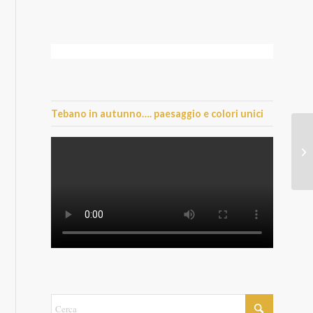
Tebano in autunno…. paesaggio e colori unici