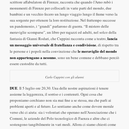
scrittore affabulatore di Firenze, racconta che quando l’Arno rubò i
monumenti di Firenze per collocarli in varie parti del mondo, due
bambini e un vecchio fecero un lungo viaggio lungo il fiume verso la
sua sorgente per ottenere la loro restituzione. Nel frattempo successe
un pandemonio, i “grandi” parlarono di guerra. “Il mistero delle
meraviglie scomparse”, un libro per ragazzi ed adulti, nel solco della
lancia
fantasia di Gianni Rodari, che Cuppini racconta come a teatro,
un messaggio universale di fratellanza e condivisione
, di rispetto tra
le meraviglie del mondo
le persone e i popoli nella convinzione che
non appartengano a nessuno
, sono un bene comune e debbano perciò
essere custodite da tutti.
Carlo Cuppini con gli alunni
DUE
. Il 5 luglio ore 20,30. Una delle nostre aspirazioni è tenere
assieme la leggerezza, il sorriso e i contenuti. Ogni cosa che
proponiamo cerchiano non sia mai fine a se stessa, ma che parli ai
problemi aperti e al futuro. Lo sentiamo anche come dovere morale
verso chi ci aiuta: sia i volontari che operano nell’Associazione che i
Comuni, le aziende del Polo tecnologico di Faenza e altre che ci
sostengono tangibilmente in vari modi. Allora ci siamo chiesti come