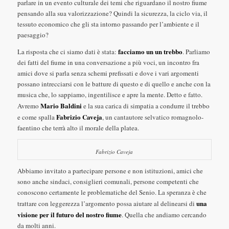
parlare in un evento culturale dei temi che riguardano il nostro fiume
pensando alla sua valorizzazione? Quindi la sicurezza, la ciclo via, il
tessuto economico che gli sta intorno passando per l’ambiente e il
paesaggio?
facciamo un un trebbo
La risposta che ci siamo dati è stata:
. Parliamo
dei fatti del fiume in una conversazione a più voci, un incontro fra
amici dove si parla senza schemi prefissati e dove i vari argomenti
possano intrecciarsi con le batture di questo e di quello e anche con la
musica che, lo sappiamo, ingentilisce e apre la mente. Detto e fatto.
Mario Baldini
Avremo
e la sua carica di simpatia a condurre il trebbo
Fabrizio Caveja
e come spalla
, un cantautore selvatico romagnolo-
faentino che terrà alto il morale della platea.
Fabrizio Caveja
Abbiamo invitato a partecipare persone e non istituzioni, amici che
sono anche sindaci, consiglieri comunali, persone competenti che
conoscono certamente le problematiche del Senio. La speranza è che
una
trattare con leggerezza l’argomento possa aiutare al delinearsi di
visione per il futuro del nostro fiume
. Quella che andiamo cercando
da molti anni.