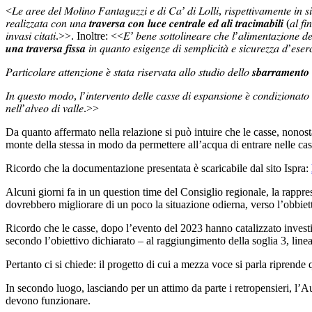
<𝐿𝑒 𝑎𝑟𝑒𝑒 𝑑𝑒𝑙 𝑀𝑜𝑙𝑖𝑛𝑜 𝐹𝑎𝑛𝑡𝑎𝑔𝑢𝑧𝑧𝑖 𝑒 𝑑𝑖 𝐶𝑎’ 𝑑𝑖 𝐿𝑜𝑙𝑙𝑖, 𝑟𝑖𝑠𝑝𝑒𝑡𝑡𝑖𝑣𝑎𝑚𝑒𝑛𝑡𝑒 𝑖𝑛 𝑠𝑖𝑛
𝑟𝑒𝑎𝑙𝑖𝑧𝑧𝑎𝑡𝑎 𝑐𝑜𝑛 𝑢𝑛𝑎 𝒕𝒓𝒂𝒗𝒆𝒓𝒔𝒂 𝒄𝒐𝒏 𝒍𝒖𝒄𝒆 𝒄𝒆𝒏𝒕𝒓𝒂𝒍𝒆 𝒆𝒅 𝒂𝒍𝒊 𝒕𝒓𝒂𝒄𝒊𝒎𝒂𝒃𝒊𝒍𝒊 (𝑎𝑙 𝑓𝑖𝑛
𝑖𝑛𝑣𝑎𝑠𝑖 𝑐𝑖𝑡𝑎𝑡𝑖.>>. Inoltre: <<𝐸’ 𝑏𝑒𝑛𝑒 𝑠𝑜𝑡𝑡𝑜𝑙𝑖𝑛𝑒𝑎𝑟𝑒 𝑐ℎ𝑒 𝑙’𝑎𝑙𝑖𝑚𝑒𝑛𝑡𝑎𝑧𝑖𝑜𝑛𝑒 𝑑𝑒𝑙𝑙𝑒 
𝒖𝒏𝒂 𝒕𝒓𝒂𝒗𝒆𝒓𝒔𝒂 𝒇𝒊𝒔𝒔𝒂 𝑖𝑛 𝑞𝑢𝑎𝑛𝑡𝑜 𝑒𝑠𝑖𝑔𝑒𝑛𝑧𝑒 𝑑𝑖 𝑠𝑒𝑚𝑝𝑙𝑖𝑐𝑖𝑡𝑎̀ 𝑒 𝑠𝑖𝑐𝑢𝑟𝑒𝑧𝑧𝑎 𝑑’𝑒𝑠𝑒𝑟
𝑃𝑎𝑟𝑡𝑖𝑐𝑜𝑙𝑎𝑟𝑒 𝑎𝑡𝑡𝑒𝑛𝑧𝑖𝑜𝑛𝑒 𝑒̀ 𝑠𝑡𝑎𝑡𝑎 𝑟𝑖𝑠𝑒𝑟𝑣𝑎𝑡𝑎 𝑎𝑙𝑙𝑜 𝑠𝑡𝑢𝑑𝑖𝑜 𝑑𝑒𝑙𝑙𝑜 𝒔𝒃𝒂𝒓𝒓𝒂𝒎𝒆𝒏𝒕𝒐
𝐼𝑛 𝑞𝑢𝑒𝑠𝑡𝑜 𝑚𝑜𝑑𝑜, 𝑙’𝑖𝑛𝑡𝑒𝑟𝑣𝑒𝑛𝑡𝑜 𝑑𝑒𝑙𝑙𝑒 𝑐𝑎𝑠𝑠𝑒 𝑑𝑖 𝑒𝑠𝑝𝑎𝑛𝑠𝑖𝑜𝑛𝑒 𝑒̀ 𝑐𝑜𝑛𝑑𝑖𝑧𝑖𝑜𝑛𝑎𝑡𝑜 𝑠𝑜
𝑛𝑒𝑙𝑙’𝑎𝑙𝑣𝑒𝑜 𝑑𝑖 𝑣𝑎𝑙𝑙𝑒.>>
Da quanto affermato nella relazione si può intuire che le casse, nonos
monte della stessa in modo da permettere all’acqua di entrare nelle c
Ricordo che la documentazione presentata è scaricabile dal sito Ispra:
Alcuni giorni fa in un question time del Consiglio regionale, la rappre
dovrebbero migliorare di un poco la situazione odierna, verso l’obbiet
Ricordo che le casse, dopo l’evento del 2023 hanno catalizzato investi
secondo l’obiettivo dichiarato – al raggiungimento della soglia 3, linea
Pertanto ci si chiede: il progetto di cui a mezza voce si parla riprende
In secondo luogo, lasciando per un attimo da parte i retropensieri, l’
devono funzionare.