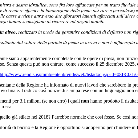
𝑠𝑡𝑟𝑎 𝑒 𝑑𝑒𝑠𝑡𝑟𝑎 𝑖𝑑𝑟𝑎𝑢𝑙𝑖𝑐𝑎, 𝑠𝑜𝑛𝑜 𝑓𝑟𝑎 𝑙𝑜𝑟𝑜 𝑎𝑓𝑓𝑖𝑎𝑛𝑐𝑎𝑡𝑒 𝑝𝑒𝑟 𝑢𝑛 𝑡𝑟𝑎𝑡𝑡𝑜 𝑓𝑙𝑢𝑣𝑖𝑎𝑙𝑒
 𝑑𝑖 𝑟𝑒𝑛𝑑𝑒𝑟𝑒 𝑒𝑓𝑓𝑖𝑐𝑎𝑐𝑒 𝑙𝑎 𝑙𝑎𝑚𝑖𝑛𝑎𝑧𝑖𝑜𝑛𝑒 𝑑𝑒𝑙𝑙𝑒 𝑝𝑖𝑒𝑛𝑒 𝑝𝑖𝑢̀ 𝑟𝑎𝑟𝑒 𝑒 𝑝𝑒𝑟𝑖𝑐𝑜𝑙𝑜𝑠𝑒) 𝑒 𝑐
𝑎𝑠𝑠𝑒 𝑎𝑣𝑣𝑖𝑒𝑛𝑒 𝑎𝑡𝑡𝑟𝑎𝑣𝑒𝑟𝑠𝑜 𝑑𝑢𝑒 𝑠𝑓𝑖𝑜𝑟𝑎𝑡𝑜𝑟𝑖 𝑙𝑎𝑡𝑒𝑟𝑎𝑙𝑖 𝑎𝑓𝑓𝑎𝑐𝑐𝑖𝑎𝑡𝑖 𝑠𝑢𝑙𝑙’𝑎𝑙𝑣𝑒
𝑐𝑖𝑧𝑖𝑜 ℎ𝑎𝑛𝑛𝑜 𝑠𝑐𝑜𝑛𝑠𝑖𝑔𝑙𝑖𝑎𝑡𝑜 𝑑𝑖 𝑟𝑖𝑐𝑜𝑟𝑟𝑒𝑟𝑒 𝑎𝑑 𝑜𝑟𝑔𝑎𝑛𝑖 𝑚𝑜𝑏𝑖𝑙𝑖.
 𝒊𝒏 𝒂𝒍𝒗𝒆𝒐, 𝑟𝑒𝑎𝑙𝑖𝑧𝑧𝑎𝑡𝑜 𝑖𝑛 𝑚𝑜𝑑𝑜 𝑑𝑎 𝑔𝑎𝑟𝑎𝑛𝑡𝑖𝑟𝑒 𝑐𝑜𝑛𝑑𝑖𝑧𝑖𝑜𝑛𝑖 𝑑𝑖 𝑑𝑒𝑓𝑙𝑢𝑠𝑠𝑜 𝑛𝑜𝑛 𝑟𝑖𝑔𝑢
𝑙𝑡𝑎𝑛𝑡𝑜 𝑑𝑎𝑙 𝑣𝑎𝑙𝑜𝑟𝑒 𝑑𝑒𝑙𝑙𝑒 𝑝𝑜𝑟𝑡𝑎𝑡𝑒 𝑑𝑖 𝑝𝑖𝑒𝑛𝑎 𝑖𝑛 𝑎𝑟𝑟𝑖𝑣𝑜 𝑒 𝑛𝑜𝑛 𝑒̀ 𝑖𝑛𝑓𝑙𝑢𝑒𝑛𝑧𝑎𝑡𝑜 𝑑𝑎 
tante siano apparentemente completate con le opere di presa, non funzio
asse. Senza questa può non entrare, come successo il 25 dicembre 2025,
http://www.rendis.isprambiente.it/rendisweb/listadoc.jsp?id=08IR031/
sentante della Regione ha informato di nuovi lavori che sarebbero in proc
tivo finale. Traduco così notizie di stampa rese con un linguaggio non e
menti per 3,1 milioni (se non erro) i quali
non
hanno prodotto il risulta
 rossa.
 quello già stilato nel 2018? Parrebbe normale che così fosse. Se così no
Autorità di bacino e la Regione è opportuno si adoperino per chiudere in