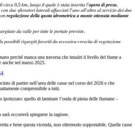
 𝑑𝑖 𝑐𝑖𝑟𝑐𝑎 0,5 𝑘𝑚, 𝑙𝑢𝑛𝑔𝑜 𝑖𝑙 𝑞𝑢𝑎𝑙𝑒 𝑒̀ 𝑠𝑡𝑎𝑡𝑎 𝑖𝑛𝑠𝑒𝑟𝑖𝑡𝑎 𝑙’𝒐𝒑𝒆𝒓𝒂 𝒅𝒊 𝒑𝒓𝒆𝒔𝒂,
𝑛 𝑑𝑢𝑒 𝑠𝑓𝑖𝑜𝑟𝑎𝑡𝑜𝑟𝑖 𝑙𝑎𝑡𝑒𝑟𝑎𝑙𝑖 𝑎𝑓𝑓𝑎𝑐𝑐𝑖𝑎𝑡𝑖 𝑙’𝑢𝑛𝑜 𝑎𝑙𝑙’𝑎𝑙𝑡𝑟𝑜 𝑎𝑙 𝑠𝑒𝑟𝑣𝑖𝑧𝑖𝑜 𝑑𝑒𝑖 𝑑𝑢𝑒
 𝑐𝑜𝑛 𝒓𝒆𝒈𝒐𝒍𝒂𝒛𝒊𝒐𝒏𝒆 𝒅𝒆𝒍𝒍𝒂 𝒒𝒖𝒐𝒕𝒂 𝒊𝒅𝒓𝒐𝒎𝒆𝒕𝒓𝒊𝒄𝒂 𝒂 𝒎𝒐𝒏𝒕𝒆 𝒐𝒕𝒕𝒆𝒏𝒖𝒕𝒂 𝒎𝒆𝒅𝒊𝒂𝒏𝒕𝒆
𝑟𝑔𝑖𝑡𝑎𝑡𝑜 𝑑𝑎 𝑣𝑎𝑙𝑙𝑒 𝑝𝑒𝑟 𝑡𝑢𝑡𝑡𝑒 𝑙𝑒 𝑝𝑜𝑟𝑡𝑎𝑡𝑒 𝑝𝑟𝑒𝑣𝑖𝑠𝑡𝑒.
𝑜𝑠𝑠𝑖𝑏𝑖𝑙𝑖 𝑟𝑖𝑔𝑢𝑟𝑔𝑖𝑡𝑖 𝑓𝑎𝑣𝑜𝑟𝑖𝑡𝑖 𝑑𝑎 𝑒𝑐𝑐𝑒𝑠𝑠𝑖𝑣𝑎 𝑐𝑟𝑒𝑠𝑐𝑖𝑡𝑎 𝑑𝑖 𝑣𝑒𝑔𝑒𝑡𝑎𝑧𝑖𝑜𝑛𝑒
nano perché manca una traversa che innalzi il livello del fiume a
 e anche nel marzo 2025.
G4
into di partire nell’area delle casse nel corso del 2026 e che
sattamente comprensibile a tutti.
to ipotizzato: quello di laminare l’onda di piena delle fiumane –
n sarà occorrerà spiegarne la ragione.
 fretta e bene questa vicenda, non oltremodo sopportabile. Quelle casse