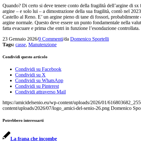
Quando? Di certo si deve tenere conto della fragilità dell’argine di sx 
argine – e solo lui – a dimostrazione della sua fragilità, contò nel 2
Castello al Reno. E’ un argine pieno di tane di fossori, probabilmente 
argine normale. Questo deve essere un punto fondamentale nella valuta
fatta evacuare e prima che entri in funzione l’esondazione controllata.
23 Gennaio 2026
/
0 Commenti
/
da
Domenico Sportelli
Tags:
casse
,
Manutenzione
Condividi questo articolo
Condividi su Facebook
Condividi su X
Condividi su WhatsApp
Condividi su Pinterest
Condividi attraverso Mail
https://amicidelsenio.eu/wp-content/uploads/2026/01/616803682
content/uploads/2026/07/logo_amici-del-senio-26.png
Domenico Sport
Potrebbero interessarti
La frana che incombe