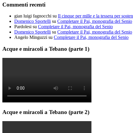
Commenti recenti
gian luigi fagnocchi
su
Il cinque per mille e la tessera per sosten
Domenico Sportelli
su
Completare il Pai, monografia del Senio
Pardolesi
su
Completare il Pai, monografia del Senio
Domenico Sportelli
su
Completare il Pai, monografia del Senio
Angelo Minguzzi
su
Completare il Pai, monografia del Senio
Acque e miracoli a Tebano (parte 1)
Acque e miracoli a Tebano (parte 2)