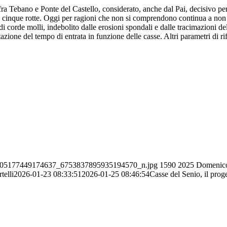
fra Tebano e Ponte del Castello, considerato, anche dal Pai, decisivo per
023 cinque rotte. Oggi per ragioni che non si comprendono continua a non
di corde molli, indebolito dalle erosioni spondali e dalle tracimazioni 
zione del tempo di entrata in funzione delle casse. Altri parametri di 
_25505177449174637_6753837895935194570_n.jpg
1590
2025
Domenico
elli
2026-01-23 08:33:51
2026-01-25 08:46:54
Casse del Senio, il proge